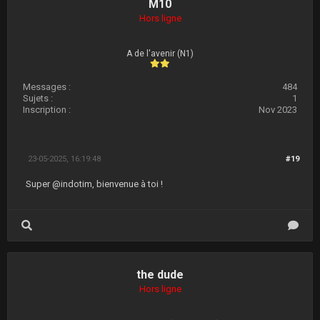
M10
Hors ligne
A de l'avenir (N1)
Messages :
484
Sujets :
1
Inscription :
Nov 2023
23-05-2025, 16:19:48
#19
Super @indotim, bienvenue à toi !
the dude
Hors ligne