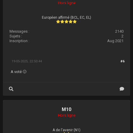
Hors ligne
Européen affirmé (BCL, EC, EL)
Messages :
2140
Sujets :
2
Inscription :
Aug 2021
19-05-2025, 22:50:44
#6
A voté 🙂
M10
Hors ligne
A de l'avenir (N1)