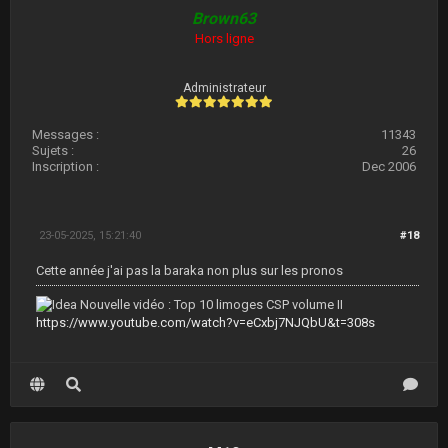
Brown63
Hors ligne
Administrateur
Messages :
11343
Sujets :
26
Inscription :
Dec 2006
23-05-2025, 15:21:40
#18
Cette année j'ai pas la baraka non plus sur les pronos
Nouvelle vidéo : Top 10 limoges CSP volume II
https://www.youtube.com/watch?v=eCxbj7NJQbU&t=308s