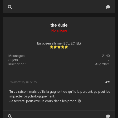
the dude
Hors ligne
Européen affirmé (BCL, EC, EL)
Messages :
2140
Sujets :
2
Inscription :
Aug 2021
24-05-2025, 09:50:22
#25
Tu as raison, mais qu'ils la gagnent ou qu'ils la perdent, ça peut les
impacter psychologiquement.
Je tenterai peut-être un coup dans les prono 😉