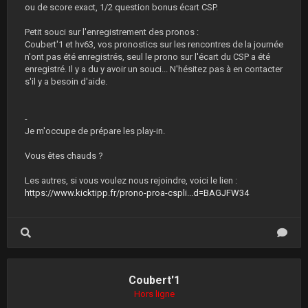
ou de score exact, 1/2 question bonus écart CSP.
Petit souci sur l'enregistrement des pronos :
Coubert'1 et hv63, vos pronostics sur les rencontres de la journée
n'ont pas été enregistrés, seul le prono sur l'écart du CSP a été
enregistré. Il y a du y avoir un souci... N'hésitez pas à en contacter
s'il y a besoin d'aide.
-
Je m'occupe de prépare les play-in.
Vous êtes chauds ?
Les autres, si vous voulez nous rejoindre, voici le lien :
https://www.kicktipp.fr/prono-proa-cspli...d=BAGJFW34
Coubert'1
Hors ligne