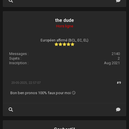
the dude
Hors ligne
Européen affirmé (BCL, EC, EL)
Messages :
2140
Sujets :
2
Inscription :
Aug 2021
20-05-2025, 22:57:07
#9
Bon ben pronos 100% faux pour moi 🙄