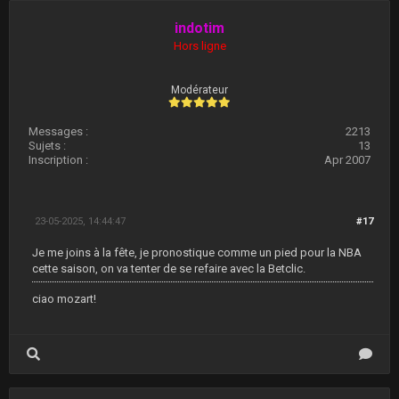
indotim
Hors ligne
Modérateur
Messages :
2213
Sujets :
13
Inscription :
Apr 2007
23-05-2025, 14:44:47
#17
Je me joins à la fête, je pronostique comme un pied pour la NBA
cette saison, on va tenter de se refaire avec la Betclic.
ciao mozart!