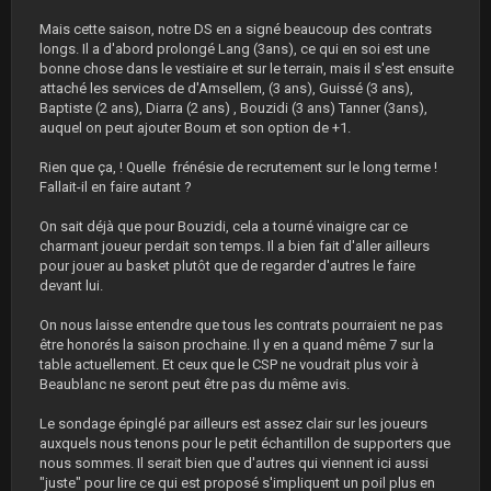
Mais cette saison, notre DS en a signé beaucoup des contrats
longs. Il a d'abord prolongé Lang (3ans), ce qui en soi est une
bonne chose dans le vestiaire et sur le terrain, mais il s'est ensuite
attaché les services de d'Amsellem, (3 ans), Guissé (3 ans),
Baptiste (2 ans), Diarra (2 ans) , Bouzidi (3 ans) Tanner (3ans),
auquel on peut ajouter Boum et son option de +1.
Rien que ça, ! Quelle frénésie de recrutement sur le long terme !
Fallait-il en faire autant ?
On sait déjà que pour Bouzidi, cela a tourné vinaigre car ce
charmant joueur perdait son temps. Il a bien fait d'aller ailleurs
pour jouer au basket plutôt que de regarder d'autres le faire
devant lui.
On nous laisse entendre que tous les contrats pourraient ne pas
être honorés la saison prochaine. Il y en a quand même 7 sur la
table actuellement. Et ceux que le CSP ne voudrait plus voir à
Beaublanc ne seront peut être pas du même avis.
Le sondage épinglé par ailleurs est assez clair sur les joueurs
auxquels nous tenons pour le petit échantillon de supporters que
nous sommes. Il serait bien que d'autres qui viennent ici aussi
"juste" pour lire ce qui est proposé s'impliquent un poil plus en