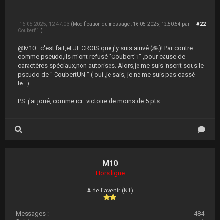
16-05-2025, 12:47:03
#22
(Modification du message : 16-05-2025, 12:50:54 par
Coubert'1
.)
@M10 : c'est fait,et JE CROIS que j'y suis arrivé (🙏)! Par contre,
comme pseudo,ils m'ont refusé "Coubert'1" ,pour cause de
caractères spéciaux,non autorisés. Alors,je me suis inscrit sous le
pseudo de " CoubertUN " ( oui ,je sais, je ne me suis pas cassé
le...)
PS: j'ai joué, comme ici : victoire de moins de 5 pts.
M10
Hors ligne
A de l'avenir (N1)
Messages :
484