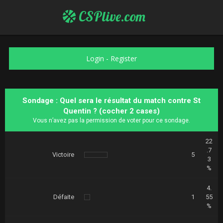
CSPlive.com
Login
-
Register
Sondage : Quel sera le résultat du match contre St
Quentin ? (cocher 2 cases)
Vous n’avez pas la permission de voter pour ce sondage.
22
.7
Victoire
5
3
%
4.
Défaite
1
55
%