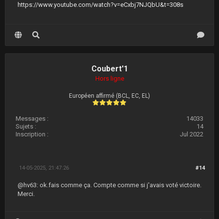
https://www.youtube.com/watch?v=eCxbj7NJQbU&t=308s
Coubert'1
Hors ligne
Européen affirmé (BCL, EC, EL)
Messages :
14033
Sujets :
14
Inscription :
Jul 2022
14-05-2025, 21:47:26
#14
@hv63: ok.fais comme ça. Compte comme si j'avais voté victoire.
Merci.