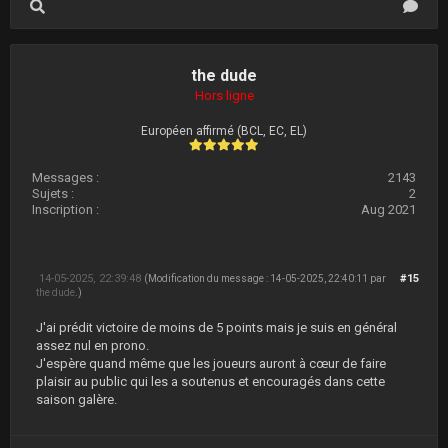
the dude
Hors ligne
Européen affirmé (BCL, EC, EL)
Messages :
2143
Sujets :
2
Inscription :
Aug 2021
14-05-2025, 22:39:48
#15
(Modification du message : 14-05-2025, 22:40:11 par
the dude
.)
J'ai prédit victoire de moins de 5 points mais je suis en général
assez nul en prono.
J'espère quand même que les joueurs auront à cœur de faire
plaisir au public qui les a soutenus et encouragés dans cette
saison galère.