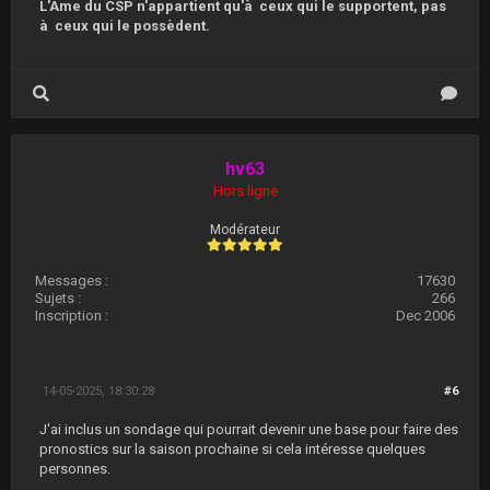
L'Âme du CSP n'appartient qu'à ceux qui le supportent, pas
à ceux qui le possèdent.
hv63
Hors ligne
Modérateur
Messages :
17630
Sujets :
266
Inscription :
Dec 2006
14-05-2025, 18:30:28
#6
J'ai inclus un sondage qui pourrait devenir une base pour faire des
pronostics sur la saison prochaine si cela intéresse quelques
personnes.