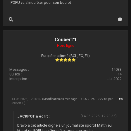
POPU va s'inquiéter pour son boulot
Coubert'1
Hors ligne
Européen affirmé (BCL, EC, EL)
Messages :
14033
Sujets :
14
Inscription :
Jul 2022
14-05-2025, 12:26:32
#4
(Modification du message : 14-05-2025, 12:27:04 par
Coubert'1
.)
JACKPOT a écrit :
(14-05-2025, 12:23:56)
bravo à cet article digne à un journaliste sportif Matthieu
Marot du POPU va s'inquiéter pour son boulot