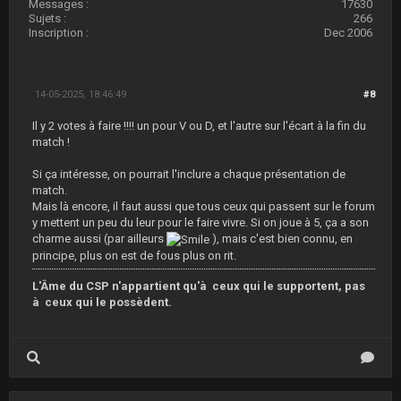
Messages :
17630
Sujets :
266
Inscription :
Dec 2006
14-05-2025, 18:46:49
#8
Il y 2 votes à faire !!!! un pour V ou D, et l'autre sur l'écart à la fin du
match !
Si ça intéresse, on pourrait l'inclure a chaque présentation de
match.
Mais là encore, il faut aussi que tous ceux qui passent sur le forum
y mettent un peu du leur pour le faire vivre. Si on joue à 5, ça a son
charme aussi (par ailleurs
), mais c'est bien connu, en
principe, plus on est de fous plus on rit.
L'Âme du CSP n'appartient qu'à ceux qui le supportent, pas
à ceux qui le possèdent.