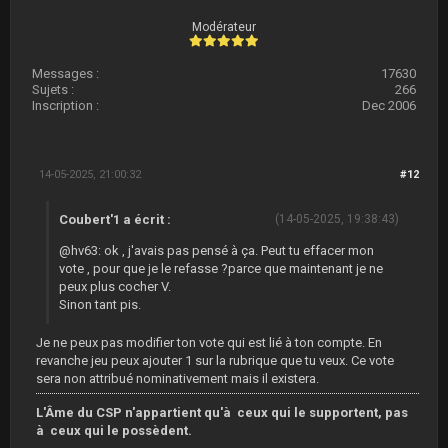
Modérateur
Messages :
17630
Sujets :
266
Inscription :
Dec 2006
14-05-2025, 21:00:32
#12
Coubert'1 a écrit :
(14-05-2025, 19:38:43)
@hv63: ok , j'avais pas pensé à ça. Peut tu effacer mon
vote , pour que je le refasse ?parce que maintenant je ne
peux plus cocher V.
Sinon tant pis.
Je ne peux pas modifier ton vote qui est lié à ton compte. En
revanche jeu peux ajouter 1 sur la rubrique que tu veux. Ce vote
sera non attribué nominativement mais il existera.
L'Âme du CSP n'appartient qu'à ceux qui le supportent, pas
à ceux qui le possèdent.