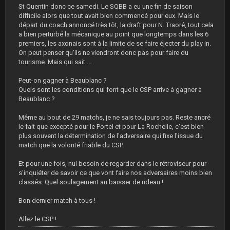
St Quentin donc ce samedi. Le SQBB a eu une fin de saison
difficile alors que tout avait bien commencé pour eux. Mais le
départ du coach annoncé très tôt, la draft pour N. Traoré, tout cela
a bien perturbé la mécanique au point que longtemps dans les 6
premiers, les axonais sont à la limite de se faire éjecter du play in.
On peut penser qu'ils ne viendront donc pas pour faire du
tourisme. Mais qui sait ...
Peut-on gagner à Beaublanc ?
Quels sont les conditions qui font que le CSP arrive à gagner à
Beaublanc ?
Même au bout de 29 matchs, je ne sais toujours pas. Reste ancré
le fait que excepté pour le Portel et pour La Rochelle, c'est bien
plus souvent la détermination de l'adversaire qui fixe l'issue du
match que la volonté friable du CSP.
Et pour une fois, nul besoin de regarder dans le rétroviseur pour
s'inquiéter de savoir ce que vont faire nos adversaires moins bien
classés. Quel soulagement au baisser de rideau !
Bon dernier match à tous !
Allez le CSP !