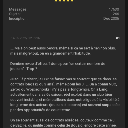
Messages :
17630
Sujets :
266
Inscription :
Dec 2006
14-05-2025, 12:09:02
#1
.... Mais on peut aussi perdre, même si ça ne sert à rien non plus,
mais malgré tout, on en a grandement l'habitude.
Dernière revue d'effectif donc pour "un certain nombre de
joueurs". Trop ?
Jusqu'à présent, le CSP ne faisait pas si souvent que ça dans les
contrats longs (2 ou 3 ans), même pour les JFL. On a connu NBC,
Zerbo ou Wojciechoski il n'y a pas si longtemps. On a Lang,
actuellement dans sa 6e saison, réel exploit dans un club bien
souvent instable, et même ailleurs dans notre ligue où la visibilité à
long terme des acteurs (joueurs et coachs) est souvent surpassée
par des opportunités de court terme.
On se souvient aussi de contrats abrégés, couteux comme celui
de Bazille, ou inutile comme celui de Bouzidi encore cette année.