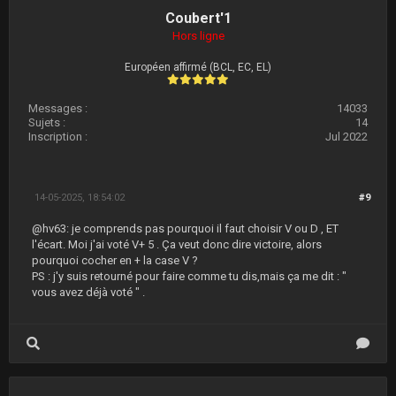
Coubert'1
Hors ligne
Européen affirmé (BCL, EC, EL)
Messages :
14033
Sujets :
14
Inscription :
Jul 2022
14-05-2025, 18:54:02
#9
@hv63: je comprends pas pourquoi il faut choisir V ou D , ET
l'écart. Moi j'ai voté V+ 5 . Ça veut donc dire victoire, alors
pourquoi cocher en + la case V ?
PS : j'y suis retourné pour faire comme tu dis,mais ça me dit : "
vous avez déjà voté " .