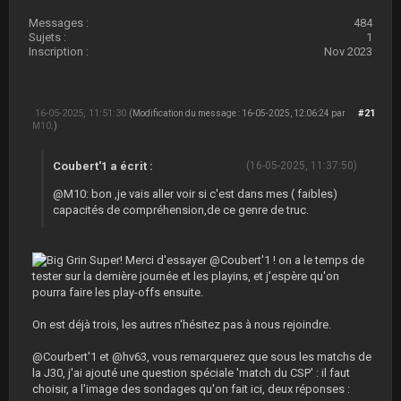
Messages :
484
Sujets :
1
Inscription :
Nov 2023
16-05-2025, 11:51:30
#21
(Modification du message : 16-05-2025, 12:06:24 par
M10
.)
Coubert'1 a écrit :
(16-05-2025, 11:37:50)
@M10: bon ,je vais aller voir si c'est dans mes ( faibles)
capacités de compréhension,de ce genre de truc.
Super! Merci d'essayer @Coubert'1 ! on a le temps de
tester sur la dernière journée et les playins, et j'espère qu'on
pourra faire les play-offs ensuite.
On est déjà trois, les autres n'hésitez pas à nous rejoindre.
@Courbert'1 et @hv63, vous remarquerez que sous les matchs de
la J30, j'ai ajouté une question spéciale 'match du CSP' : il faut
choisir, a l'image des sondages qu'on fait ici, deux réponses :