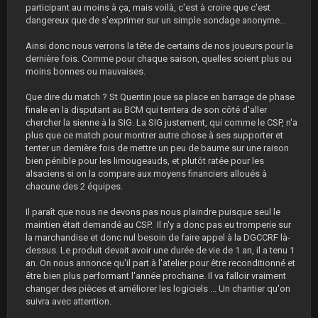
participant au moins à ça, mais voilà, c'est à croire que c'est
dangereux que de s'exprimer sur un simple sondage anonyme...
Ainsi donc nous verrons la tête de certains de nos joueurs pour la
dernière fois. Comme pour chaque saison, quelles soient plus ou
moins bonnes ou mauvaises.
Que dire du match ? St Quentin joue sa place en barrage de phase
finale en la disputant au BCM qui tentera de son côté d'aller
chercher la sienne à la SIG. La SIG justement, qui comme le CSP, n'a
plus que ce match pour montrer autre chose à ses supporter et
tenter un dernière fois de mettre un peu de baume sur une raison
bien pénible pour les limougeauds, et plutôt ratée pour les
alsaciens si on la compare aux moyens financiers alloués à
chacune des 2 équipes.
Il paraît que nous ne devons pas nous plaindre puisque seul le
maintien était demandé au CSP. Il n'y a donc pas eu tromperie sur
la marchandise et donc nul besoin de faire appel à la DGCCRF là-
dessus. Le produit devait avoir une durée de vie de 1 an, il a tenu 1
an. On nous annonce qu'il part à l'atelier pour être reconditionné et
être bien plus performant l'année prochaine. Il va falloir vraiment
changer des pièces et améliorer les logiciels ... Un chantier qu'on
suivra avec attention.