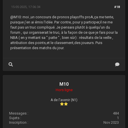
15-05-2025, 17:06:34
#18
@M10: moi ,un concours de pronos playoffs proA,ça me tente,
puisque j'en ai émis l'idée. Par contre, pour y participer,il ne me
faut pas un truc compliqué. Je pensais plutôt à quelqu'un du
forum , qui organiserait le truc, à la façon de ce que je fais pour la
NBA ( en y mettant sa " patte " , bien sûr) : résultats de la veille ,
attribution des points,et le classement,des joueurs. Puis
présentation des matchs du jour.
M10
Hors ligne
A de l'avenir (N1)
Messages :
484
Sujets :
1
Inscription :
Nov 2023