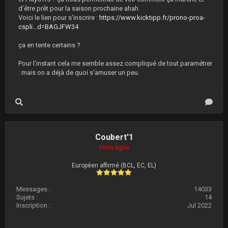
d’être prêt pour la saison prochaine ahah.
Voici le lien pour s'inscrire :
https://www.kicktipp.fr/prono-proa-
cspli...d=BAGJFW34
ça en tente certains ?
Pour l’instant cela me semble assez compliqué de tout paramétrer
: mais on a déjà de quoi s'amuser un peu.
Coubert'1
Hors ligne
Européen affirmé (BCL, EC, EL)
Messages :
14033
Sujets :
14
Inscription :
Jul 2022