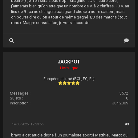
beurre !) ,je n'en serais pas trop " chagriné ". D'un autre côté ,
j'aimerais bien qu'on atteigne un nombre de V. à 2 chiffres. 10 V. au
lieu de 9 , ça ne changera pas grand chose à notre saison , mais
on pourra dire qu'on a tout de même gagné 1/3 des matchs ( tout
rond). Maigre consolation, je vous l'accorde.
JACKPOT
Hors ligne
Européen affirmé (BCL, EC, EL)
Messages :
3572
Sujets :
0
Inscription :
Jun 2009
14-05-2025, 12:23:56
#3
bravo à cet article digne à un journaliste sportif Matthieu Marot du