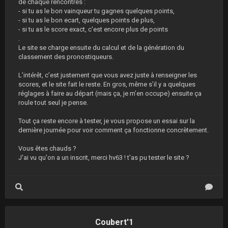
de chaque rencontres :
- si tu as le bon vainqueur tu gagnes quelques points,
- si tu as le bon ecart, quelques points de plus,
- si tu as le score exact, c'est encore plus de points
.
Le site se charge ensuite du calcul et de la génération du
classement des pronostiqueurs.
L’intérêt, c’est justement que vous avez juste à renseigner les
scores, et le site fait le reste. En gros, même s’il y a quelques
réglages à faire au départ (mais ça, je m’en occupe) ensuite ça
roule tout seul je pense.
Tout ça reste encore à tester, je vous propose un essai sur la
dernière journée pour voir comment ça fonctionne concrètement.
Vous êtes chauds ?
J'ai vu qu'on a un inscrit, merci hv63 ! t'as pu tester le site ?
Coubert'1