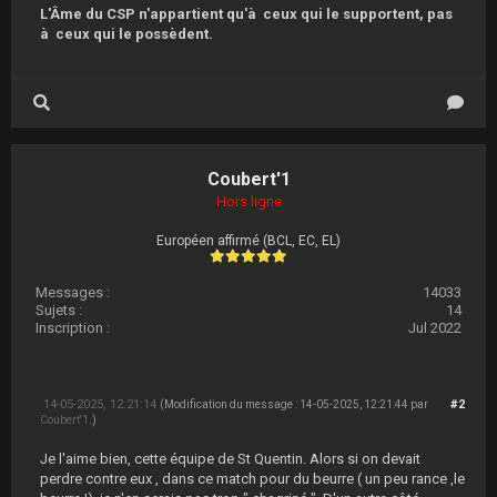
L'Âme du CSP n'appartient qu'à ceux qui le supportent, pas
à ceux qui le possèdent.
Coubert'1
Hors ligne
Européen affirmé (BCL, EC, EL)
Messages :
14033
Sujets :
14
Inscription :
Jul 2022
14-05-2025, 12:21:14
#2
(Modification du message : 14-05-2025, 12:21:44 par
Coubert'1
.)
Je l'aime bien, cette équipe de St Quentin. Alors si on devait
perdre contre eux , dans ce match pour du beurre ( un peu rance ,le