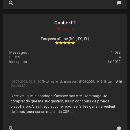
Coubert'1
Hors ligne
Européen affirmé (BCL, EC, EL)
Messages :
14033
Sujets :
14
Inscription :
Jul 2022
15-05-2025, 09:54:50
#16
(Modification du message : 15-05-2025, 10:19:38 par
Coubert'1
.)
C'est vrai que le sondage n'avance pas vite. Dommage. Je
comprends que ma suggestion,sur un concours de pronos
playoffs proA n'ait reçu aucune réponse. Si les gens ne veulent
déjà pas jouer sur un match du CSP ...