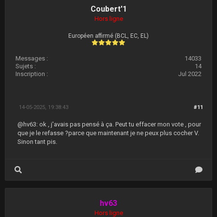
Coubert'1
Hors ligne
Européen affirmé (BCL, EC, EL)
Messages :
14033
Sujets :
14
Inscription :
Jul 2022
14-05-2025, 19:38:43
#11
@hv63: ok , j'avais pas pensé à ça. Peut tu effacer mon vote , pour
que je le refasse ?parce que maintenant je ne peux plus cocher V.
Sinon tant pis.
hv63
Hors ligne