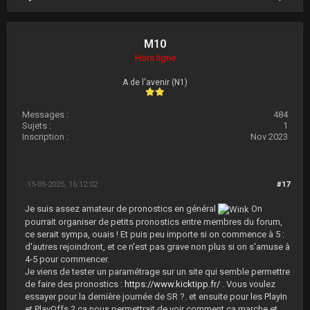
M10
Hors ligne
A de l'avenir (N1)
Messages :
484
Sujets :
1
Inscription :
Nov 2023
15-05-2025, 16:12:02
#17
Je suis assez amateur de pronostics en général
On
pourrait organiser de petits pronostics entre membres du forum,
ce serait sympa, ouais ! Et puis peu importe si on commence à 5 :
d'autres rejoindront, et ce n'est pas grave non plus si on s'amuse à
4-5 pour commencer.
Je viens de tester un paramétrage sur un site qui semble permettre
de faire des pronostics :
https://www.kicktipp.fr/
. Vous voulez
essayer pour la dernière journée de SR ?. et ensuite pour les PlayIn
et PlayOffs ? ça nous permettrait de voir comment ça marche et