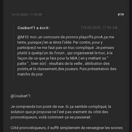
16-05-2025, 11:09:58
#19
Coubert'1 a écrit :
(15-05-2025, 17:06:34)
@M10: moi ,un concours de pronos playoffs proA,ça me
tente, puisque j'en ai émis l'idée. Par contre, pour y
participer,il ne me faut pas un truc compliqué. Je pensais
plutôt à quelqu'un du forum , qui organiserait le truc, à la
façon de ce que je fais pour la NBA ( en y mettant sa "
patte " , bien sûr) : résultats de la veille , attribution des
points,et le classement,des joueurs. Puis présentation des
matchs du jour.
@Coubert'1
Je comprends ton point de vue. Si ça semble compliqué, la
solution que je propose ne l'est pas vraiment du côté des
pronostiqueurs, voilà comment ça se passerait :
Côté pronostiqueurs, il suffit simplement de renseigner les scores