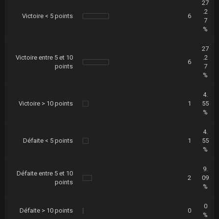
27
.2
Victoire < 5 points
6
7
%
27
Victoire entre 5 et 10
.2
6
points
7
%
4.
Victoire > 10 points
1
55
%
4.
Défaite < 5 points
1
55
%
9.
Défaite entre 5 et 10
2
09
points
%
0
Défaite > 10 points
0
%