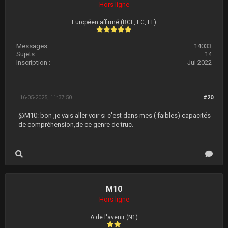
Hors ligne
Européen affirmé (BCL, EC, EL)
Messages :
14033
Sujets :
14
Inscription :
Jul 2022
16-05-2025, 11:37:50
#20
@M10: bon ,je vais aller voir si c'est dans mes ( faibles) capacités
de compréhension,de ce genre de truc.
M10
Hors ligne
A de l'avenir (N1)