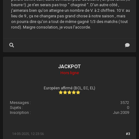
beurre !) ,je n'en serais pas trop " chagriné ". D'un autre côté ,
j'aimerais bien qu'on atteigne un nombre de V. à 2 chiffres. 10 V. au
lieu de 9 , ça ne changera pas grand chose à notre saison , mais
on pourra dire qu'on a tout de même gagné 1/3 des matchs ( tout
rond). Maigre consolation, je vous l'accorde.
JACKPOT
Hors ligne
Européen affirmé (BCL, EC, EL)
Messages :
3572
Sujets :
0
Inscription :
Jun 2009
14-05-2025, 12:23:56
#3