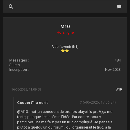
M10
Hors ligne
A de l'avenir (N1)
Messages :
484
Sujets :
1
Inscription :
Nov 2023
16-05-2025, 11:09:58
#19
Coubert'1 a écrit :
(15-05-2025, 17:06:34)
@M10: moi ,un concours de pronos playoffs proA,ça me
tente, puisque j'en ai émis l'idée. Par contre, pour y
participer,il ne me faut pas un truc compliqué. Je pensais
plutôt à quelqu'un du forum , qui organiserait le truc, à la