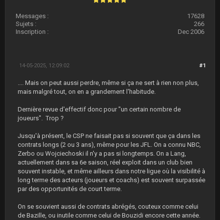
Messages :
17628
Sujets :
266
Inscription :
Dec 2006
14-05-2025, 12:09:02
#1
.... Mais on peut aussi perdre, même si ça ne sert à rien non plus,
mais malgré tout, on en a grandement l'habitude.
Dernière revue d'effectif donc pour "un certain nombre de
joueurs". Trop ?
Jusqu'à présent, le CSP ne faisait pas si souvent que ça dans les
contrats longs (2 ou 3 ans), même pour les JFL. On a connu NBC,
Zerbo ou Wojciechoski il n'y a pas si longtemps. On a Lang,
actuellement dans sa 6e saison, réel exploit dans un club bien
souvent instable, et même ailleurs dans notre ligue où la visibilité à
long terme des acteurs (joueurs et coachs) est souvent surpassée
par des opportunités de court terme.
On se souvient aussi de contrats abrégés, couteux comme celui
de Bazille, ou inutile comme celui de Bouzidi encore cette année.