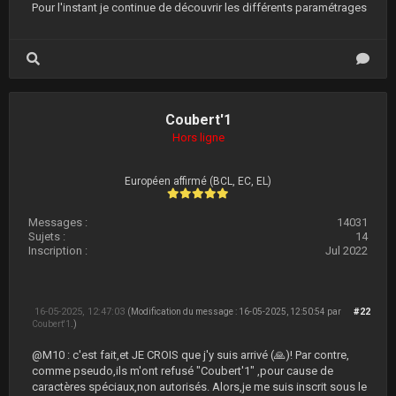
Pour l'instant je continue de découvrir les différents paramétrages
Coubert'1
Hors ligne
Européen affirmé (BCL, EC, EL)
Messages :
14031
Sujets :
14
Inscription :
Jul 2022
16-05-2025, 12:47:03
#22
(Modification du message : 16-05-2025, 12:50:54 par
Coubert'1
.)
@M10 : c'est fait,et JE CROIS que j'y suis arrivé (🙏)! Par contre,
comme pseudo,ils m'ont refusé "Coubert'1" ,pour cause de
caractères spéciaux,non autorisés. Alors,je me suis inscrit sous le