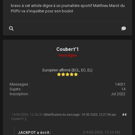
bravo à cet article digne à un journaliste sportif Matthieu Marot du
POPU va s'inquiéter pour son boulot
Coubert'1
Hors ligne
Européen affirmé (BCL, EC, EL)
Messages :
14031
Sujets :
14
Inscription :
Jul 2022
14-05-2025, 12:26:32
#4
(Modification du message : 14-05-2025, 12:27:04 par
Coubert'1
.)
JACKPOT a écrit :
(14-05-2025, 12:23:56)