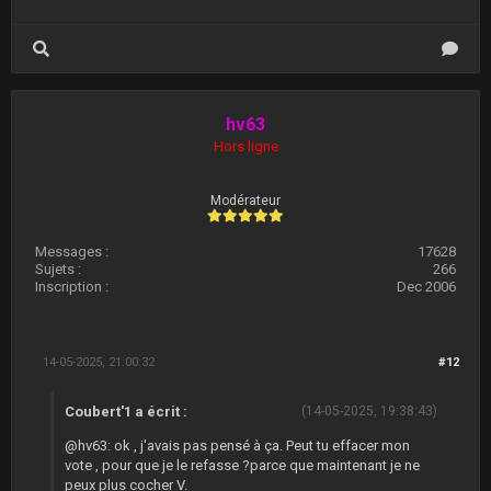
hv63
Hors ligne
Modérateur
Messages :
17628
Sujets :
266
Inscription :
Dec 2006
14-05-2025, 21:00:32
#12
Coubert'1 a écrit :
(14-05-2025, 19:38:43)
@hv63: ok , j'avais pas pensé à ça. Peut tu effacer mon
vote , pour que je le refasse ?parce que maintenant je ne
peux plus cocher V.