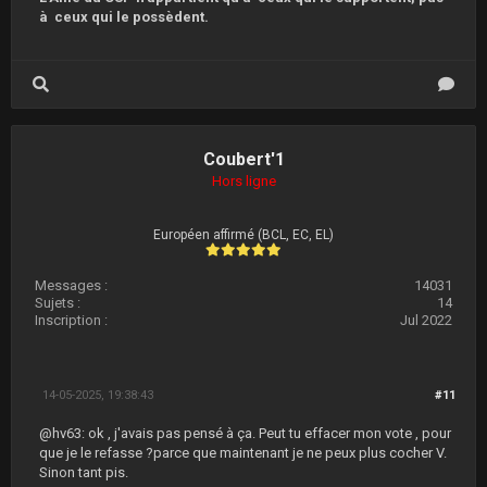
à ceux qui le possèdent.
Coubert'1
Hors ligne
Européen affirmé (BCL, EC, EL)
Messages :
14031
Sujets :
14
Inscription :
Jul 2022
14-05-2025, 19:38:43
#11
@hv63: ok , j'avais pas pensé à ça. Peut tu effacer mon vote , pour
que je le refasse ?parce que maintenant je ne peux plus cocher V.
Sinon tant pis.