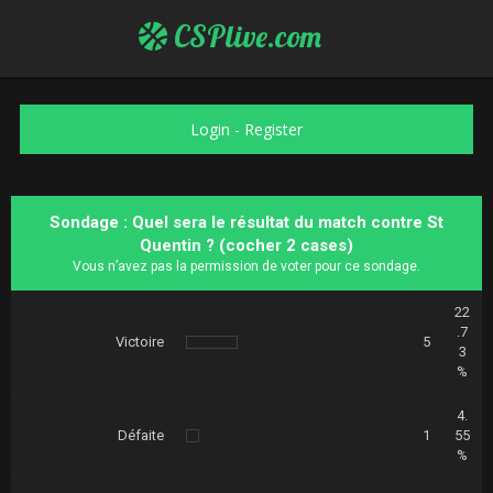
CSPlive.com
Login
-
Register
Sondage : Quel sera le résultat du match contre St
Quentin ? (cocher 2 cases)
Vous n’avez pas la permission de voter pour ce sondage.
22
.7
Victoire
5
3
%
4.
Défaite
1
55
%