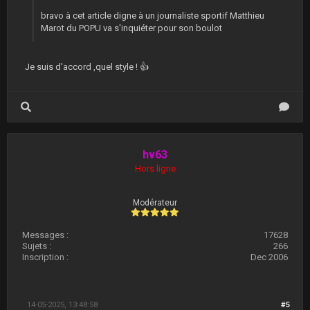
bravo à cet article digne à un journaliste sportif Matthieu
Marot du POPU va s'inquiéter pour son boulot
Je suis d'accord ,quel style ! 👍
hv63
Hors ligne
Modérateur
Messages :
17628
Sujets :
266
Inscription :
Dec 2006
14-05-2025, 13:48:58
#5