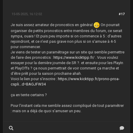
15-05-2025, 16:12:02
#17
Je suis assez amateur de pronostics en général
On pourrait
organiser de petits pronostics entre membres du forum, ce serait
sympa, ouais ! Et puis peu importe si on commence à 5 : d'autres
rejoindront, et ce n'est pas grave non plus si on s'amuse à 4-5
pour commencer.
Je viens de tester un paramétrage sur un site qui semble permettre
de faire des pronostics :
https://www.kicktipp.fr/
. Vous voulez
essayer pour la dernière journée de SR ?. et ensuite pour les PlayIn
et PlayOffs ? ça nous permettrait de voir comment ça marche et
d’être prêt pour la saison prochaine ahah.
Voici le lien pour s'inscrire :
https://www.kicktipp.fr/prono-proa-
cspli...d=BAGJFW34
ça en tente certains ?
Pour l’instant cela me semble assez compliqué de tout paramétrer
: mais on a déjà de quoi s'amuser un peu.