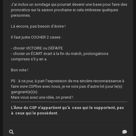
J'ai inclus un sondage qui pourrait devenir une base pour faire des
pronostics sur la saison prochaine si cela intéresse quelques
personnes.
Là encore, pas besoin d'écrire !
Il faut juste COCHER 2 cases :
- choisir VICTOIRE ou DÉFAITE
- choisir un ÉCART écart à la fin du match, prolongations
comprises s'il y en a.
Bon vote !
PS : à ce jour, à part l'expression de ma sincère reconnaissance à
faire vivre CSPlive avec nous, je ne vois pas d'autre lot pour le(s)
gangnant(e)(s).
Mais vous avez une idée, on prend !
L'Âme du CSP n'appartient qu'à ceux qui le supportent, pas
à ceux qui le possèdent.