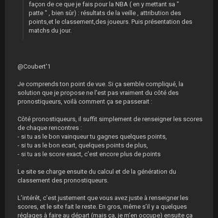
façon de ce que je fais pour la NBA ( en y mettant sa "
patte " , bien sûr) : résultats de la veille , attribution des
points,et le classement,des joueurs. Puis présentation des
matchs du jour.
@Coubert'1
Je comprends ton point de vue. Si ça semble compliqué, la
solution que je propose ne l'est pas vraiment du côté des
pronostiqueurs, voilà comment ça se passerait :
Côté pronostiqueurs, il suffit simplement de renseigner les scores
de chaque rencontres :
- si tu as le bon vainqueur tu gagnes quelques points,
- si tu as le bon ecart, quelques points de plus,
- si tu as le score exact, c'est encore plus de points
.
Le site se charge ensuite du calcul et de la génération du
classement des pronostiqueurs.
L’intérêt, c’est justement que vous avez juste à renseigner les
scores, et le site fait le reste. En gros, même s’il y a quelques
réglages à faire au départ (mais ça, je m’en occupe) ensuite ça