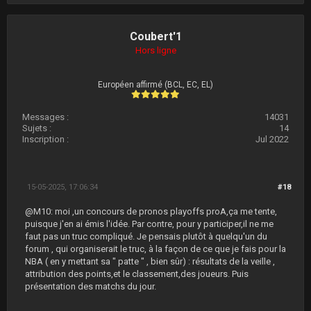
Coubert'1
Hors ligne
Européen affirmé (BCL, EC, EL)
Messages :
14031
Sujets :
14
Inscription :
Jul 2022
15-05-2025, 17:06:34
#18
@M10: moi ,un concours de pronos playoffs proA,ça me tente,
puisque j'en ai émis l'idée. Par contre, pour y participer,il ne me
faut pas un truc compliqué. Je pensais plutôt à quelqu'un du
forum , qui organiserait le truc, à la façon de ce que je fais pour la
NBA ( en y mettant sa " patte " , bien sûr) : résultats de la veille ,
attribution des points,et le classement,des joueurs. Puis
présentation des matchs du jour.