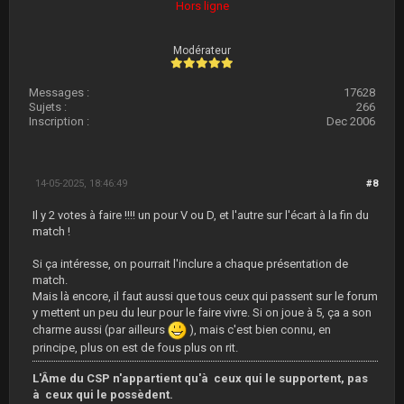
Hors ligne
Modérateur
Messages :
17628
Sujets :
266
Inscription :
Dec 2006
14-05-2025, 18:46:49
#8
Il y 2 votes à faire !!!! un pour V ou D, et l'autre sur l'écart à la fin du
match !
Si ça intéresse, on pourrait l'inclure a chaque présentation de
match.
Mais là encore, il faut aussi que tous ceux qui passent sur le forum
y mettent un peu du leur pour le faire vivre. Si on joue à 5, ça a son
charme aussi (par ailleurs
), mais c'est bien connu, en
principe, plus on est de fous plus on rit.
L'Âme du CSP n'appartient qu'à ceux qui le supportent, pas
à ceux qui le possèdent.