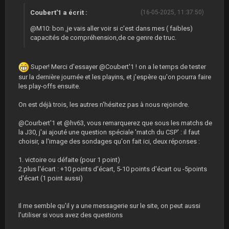
Coubert'1 a écrit :
(16-05-2025, 11:37:50)
@M10: bon ,je vais aller voir si c'est dans mes ( faibles)
capacités de compréhension,de ce genre de truc.
Super! Merci d'essayer @Coubert'1 ! on a le temps de tester
sur la dernière journée et les playins, et j'espère qu'on pourra faire
les play-offs ensuite.
On est déjà trois, les autres n'hésitez pas à nous rejoindre.
@Courbert'1 et @hv63, vous remarquerez que sous les matchs de
la J30, j'ai ajouté une question spéciale 'match du CSP' : il faut
choisir, a l'image des sondages qu'on fait ici, deux réponses :
1. victoire ou défaite (pour 1 point)
2.plus l'écart : +10 points d'écart, 5-10 points d'écart ou -5points
d'écart (1 point aussi)
Il me semble qu'il y a une messagerie sur le site, on peut aussi
l'utiliser si vous avez des questions