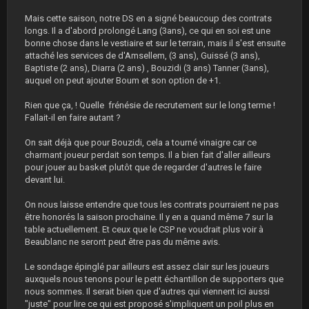
Mais cette saison, notre DS en a signé beaucoup des contrats
longs. Il a d'abord prolongé Lang (3ans), ce qui en soi est une
bonne chose dans le vestiaire et sur le terrain, mais il s'est ensuite
attaché les services de d'Amsellem, (3 ans), Guissé (3 ans),
Baptiste (2 ans), Diarra (2 ans) , Bouzidi (3 ans) Tanner (3ans),
auquel on peut ajouter Boum et son option de +1.
Rien que ça, ! Quelle frénésie de recrutement sur le long terme !
Fallait-il en faire autant ?
On sait déjà que pour Bouzidi, cela a tourné vinaigre car ce
charmant joueur perdait son temps. Il a bien fait d'aller ailleurs
pour jouer au basket plutôt que de regarder d'autres le faire
devant lui.
On nous laisse entendre que tous les contrats pourraient ne pas
être honorés la saison prochaine. Il y en a quand même 7 sur la
table actuellement. Et ceux que le CSP ne voudrait plus voir à
Beaublanc ne seront peut être pas du même avis.
Le sondage épinglé par ailleurs est assez clair sur les joueurs
auxquels nous tenons pour le petit échantillon de supporters que
nous sommes. Il serait bien que d'autres qui viennent ici aussi
"juste" pour lire ce qui est proposé s'impliquent un poil plus en