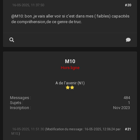
16-05-2025, 11:37:50
#20
@M10: bon ,je vais aller voir si c'est dans mes ( faibles) capacités
de compréhension,de ce genre de truc.
M10
Hors ligne
A de l'avenir (N1)
Messages :
484
Sujets :
1
Inscription :
Nov 2023
16-05-2025, 11:51:30
#21
(Modification du message : 16-05-2025, 12:06:24 par
M10
.)