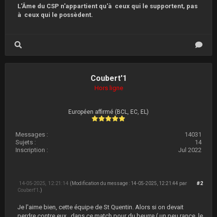
L'Âme du CSP n'appartient qu'à ceux qui le supportent, pas
à ceux qui le possèdent.
Coubert'1
Hors ligne
Européen affirmé (BCL, EC, EL)
Messages :
14031
Sujets :
14
Inscription :
Jul 2022
14-05-2025, 12:21:14
#2
(Modification du message : 14-05-2025, 12:21:44 par
Coubert'1
.)
Je l'aime bien, cette équipe de St Quentin. Alors si on devait
perdre contre eux , dans ce match pour du beurre ( un peu rance ,le