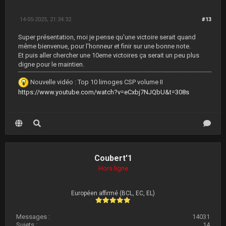
14-05-2025, 21:34:32
#13
Super présentation, moi je pense qu'une victoire serait quand
même bienvenue, pour l'honneur et finir sur une bonne note.
Et puis aller chercher une 10eme victoires ça serait un peu plus
digne pour le maintien.
Nouvelle vidéo : Top 10 limoges CSP volume II
https://www.youtube.com/watch?v=eCxbj7NJQbU&t=308s
Coubert'1
Hors ligne
Européen affirmé (BCL, EC, EL)
Messages :
14031
Sujets :
14