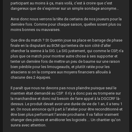
participant au moins à ça, mais voilà, c'est à croire que c'est
dangereux que de s'exprimer sur un simple sondage anonyme...
Ainsi donc nous verrons la tête de certains de nos joueurs pour la
dernière fois. Comme pour chaque saison, quelles soient plus ou
moins bonnes ou mauvaises.
Que dire du match ? St Quentin joue sa place en barrage de phase
finale en la disputant au BCM qui tentera de son côté d'aller
chercher la sienne à la SIG. La SIG justement, qui comme le CSP, n'a
plus que ce match pour montrer autre chose à ses supporter et
tenter un dernière fois de mettre un peu de baume sur une raison
bien pénible pour les limougeauds, et plutôt ratée pour les
alsaciens si on la compare aux moyens financiers alloués à
chacune des 2 équipes.
Il paraît que nous ne devons pas nous plaindre puisque seul le
maintien était demandé au CSP. Il n'y a donc pas eu tromperie sur
la marchandise et donc nul besoin de faire appel à la DGCCRF là-
dessus. Le produit devait avoir une durée de vie de 1 an, il a tenu 1
an. On nous annonce qu'il part à l'atelier pour être reconditionné et
être bien plus performant l'année prochaine. Il va falloir vraiment
changer des pièces et améliorer les logiciels ... Un chantier qu'on
suivra avec attention.