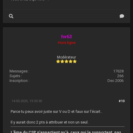
hv63
Hors ligne
Modérateur
Messages :
17628
Sujets :
266
Inscription :
Dec 2006
14-05-2025, 19:33:30
#10
Parce tu peux avoir juste sur V ou D et faux sur l'écart..
Il y aurait donc 2 pts à attribuer et non un seul.
L'Âme du CSP n'appartient qu'à ceux qui le supportent, pas