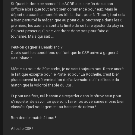
St Quentin donc ce samedi. Le SQBB a eu une fin de saison
difficile alors que tout avait bien commencé pour eux. Mais le
départ du coach annoncé très tôt, la draft pour N. Traoré, tout cela
a bien perturbé la mécanique au point que longtemps dans les 6
premiers, les axonais sont à la limite de se faire éjecter du play in.
On peut penser qu'ils ne viendront donc pas pour faire du
tourisme. Mais qui sait ...
Peut-on gagner à Beaublanc ?
Quels sont les conditions qui font que le CSP arrive à gagner à
Beaublanc ?
Même au bout de 29 matchs, je ne sais toujours pas. Reste ancré
le fait que excepté pour le Portel et pour La Rochelle, c'est bien
plus souvent la détermination de l'adversaire qui fixe l'issue du
match que la volonté friable du CSP.
Et pour une fois, nul besoin de regarder dans le rétroviseur pour
s'inquiéter de savoir ce que vont faire nos adversaires moins bien
classés. Quel soulagement au baisser de rideau !
Bon dernier match à tous !
Allez le CSP !