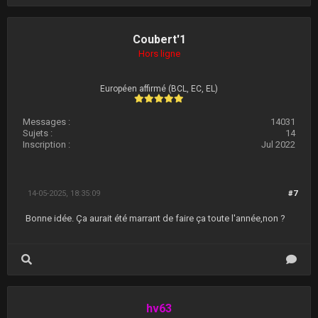
Coubert'1
Hors ligne
Européen affirmé (BCL, EC, EL)
Messages :
14031
Sujets :
14
Inscription :
Jul 2022
14-05-2025, 18:35:09
#7
Bonne idée. Ça aurait été marrant de faire ça toute l'année,non ?
hv63