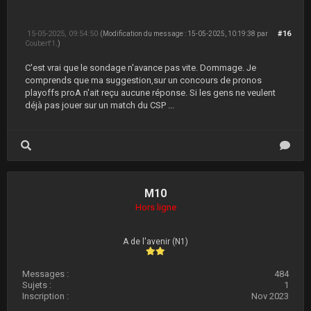
15-05-2025, 09:54:50
#16
(Modification du message : 15-05-2025, 10:19:38 par
Coubert'1
.)
C'est vrai que le sondage n'avance pas vite. Dommage. Je
comprends que ma suggestion,sur un concours de pronos
playoffs proA n'ait reçu aucune réponse. Si les gens ne veulent
déjà pas jouer sur un match du CSP ...
M10
Hors ligne
A de l'avenir (N1)
Messages :
484
Sujets :
1
Inscription :
Nov 2023