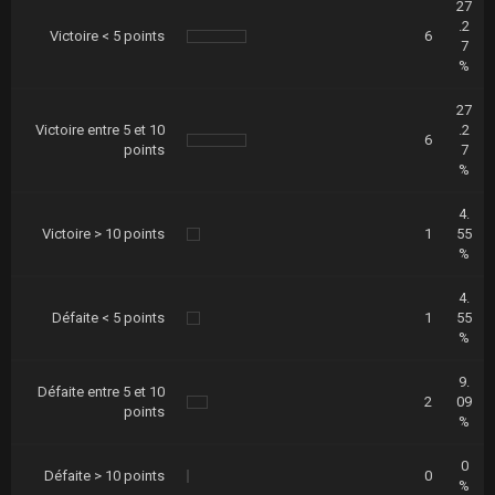
27
.2
Victoire < 5 points
6
7
%
27
Victoire entre 5 et 10
.2
6
points
7
%
4.
Victoire > 10 points
1
55
%
4.
Défaite < 5 points
1
55
%
9.
Défaite entre 5 et 10
2
09
points
%
0
Défaite > 10 points
0
%