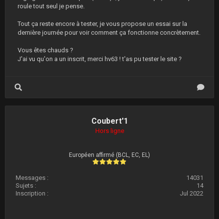
roule tout seul je pense.
Tout ça reste encore à tester, je vous propose un essai sur la
dernière journée pour voir comment ça fonctionne concrètement.
Vous êtes chauds ?
J'ai vu qu'on a un inscrit, merci hv63 ! t'as pu tester le site ?
Coubert'1
Hors ligne
Européen affirmé (BCL, EC, EL)
Messages :
14031
Sujets :
14
Inscription :
Jul 2022