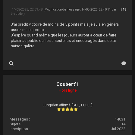
14-05-2025, 22:39:48
#15
(Modification du message : 14-05-2025, 22:40:11 par
the dude
.)
J'ai prédit victoire de moins de 5 points mais je suis en général
assez nul en prono.
J'espère quand même que les joueurs auront à cœur de faire
plaisir au public qui les a soutenus et encouragés dans cette
saison galère.
Coubert'1
Hors ligne
Européen affirmé (BCL, EC, EL)
Messages :
14031
Sujets :
14
Inscription :
Jul 2022