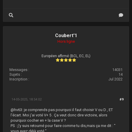
Coubert'1
Hors ligne
Européen affirmé (BCL, EC, EL)
Messages :
14031
Sujets :
14
Inscription :
Jul 2022
14-05-2025, 18:54:02
#9
@hv63: je comprends pas pourquoi il faut choisir V ou D , ET
l'écart. Moi j'ai voté V+ 5 . Ça veut donc dire victoire, alors
pourquoi cocher en + la case V ?
PS : j'y suis retourné pour faire comme tu dis,mais ça me dit : "
vous avez déjà voté " .