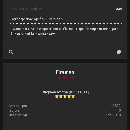
27-04-2025, 17:05:42
#34
Garbage time après 15 minutes....
L'Âme du CSP n'appartient qu'à ceux qui le supportent, pas
à ceux qui le possèdent.
Fireman
Hors ligne
Européen affirmé (BCL, EC, EL)
Messages :
1622
Sujets :
0
Inscription :
Feb 2010