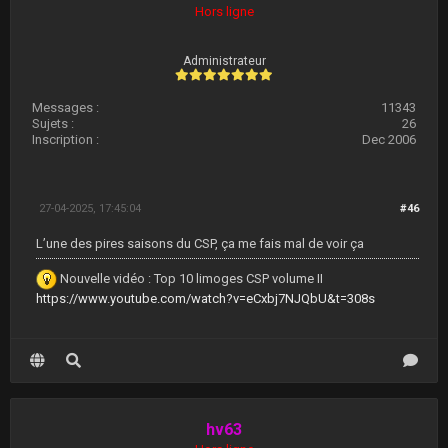
Hors ligne
Administrateur
Messages :
11343
Sujets :
26
Inscription :
Dec 2006
27-04-2025, 17:45:04
#46
L’une des pires saisons du CSP, ça me fais mal de voir ça
Nouvelle vidéo : Top 10 limoges CSP volume II
https://www.youtube.com/watch?v=eCxbj7NJQbU&t=308s
hv63