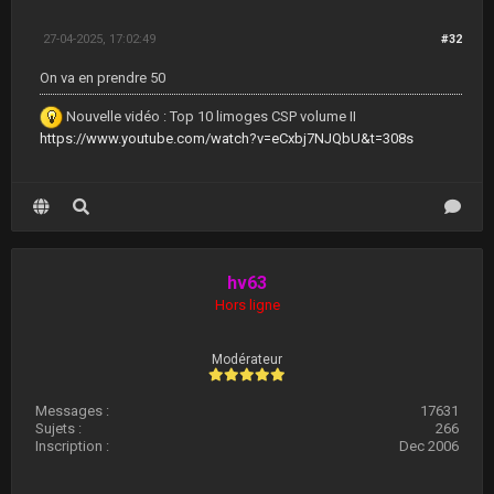
27-04-2025, 17:02:49
#32
On va en prendre 50
Nouvelle vidéo : Top 10 limoges CSP volume II
https://www.youtube.com/watch?v=eCxbj7NJQbU&t=308s
hv63
Hors ligne
Modérateur
Messages :
17631
Sujets :
266
Inscription :
Dec 2006