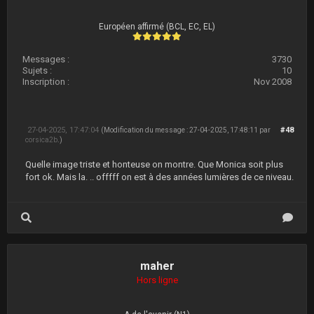
Européen affirmé (BCL, EC, EL)
Messages :
3730
Sujets :
10
Inscription :
Nov 2008
27-04-2025, 17:47:04
#48
(Modification du message : 27-04-2025, 17:48:11 par
corsica2b
.)
Quelle image triste et honteuse on montre. Que Monica soit plus
fort ok. Mais la. .. offfff on est à des années lumières de ce niveau.
maher
Hors ligne