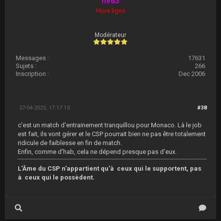
hv63
Hors ligne
Modérateur
Messages :
17631
Sujets :
266
Inscription :
Dec 2006
27-04-2025, 17:17:13
#38
c'est un match d'entrainement tranquillou pour Monaco. Là le job
est fait, ils vont gérer et le CSP pourrait bien ne pas être totalement
ridicule de faiblesse en fin de match.
Enfin, comme d'hab, cela ne dépend presque pas d'eux.
L'Âme du CSP n'appartient qu'à ceux qui le supportent, pas
à ceux qui le possèdent.