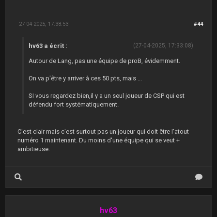
27-04-2025, 17:38:53
#44
hv63 a écrit :
(27-04-2025, 17:33:08)
Autour de Lang, pas une équipe de proB, évidemment.
On va p'être y arriver à ces 50 pts, mais ...
SI vous regardez bien,il y a un seul joueur de CSP qui est
défendu fort systématiquement.
C'est clair mais c'est surtout pas un joueur qui doit être l'atout
numéro 1 maintenant. Du moins d'une équipe qui se veut +
ambitieuse.
hv63