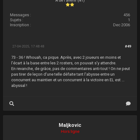
A de l'avenir (N1)
Messages :
456
Sujets :
1
Inscription :
Dec 2006
27-04-2025, 17:48:48
#49
73 - 36 ! Whouah, ca pique. Après, avec 2 joueurs en moins et
l'écart à la base entre les 2 rosters, on pouvait s'y attendre.
En revanche, de grâce, pas de commentaires anti-tout ! On ne peut
pas tirer de leçon d'une telle défaite tant l'abysse entre un
concurrent au maintien et un concurrent à la victoire en EL est ...
abyssal !
Maljkovic
Hors ligne