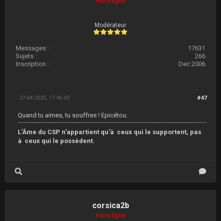
Hors ligne
Modérateur
Messages :
17631
Sujets :
266
Inscription :
Dec 2006
27-04-2025, 17:46:43
#47
Quand tu aimes, tu souffres ! Epicétou.
L'Âme du CSP n'appartient qu'à ceux qui le supportent, pas
à ceux qui le possèdent.
corsica2b
Hors ligne