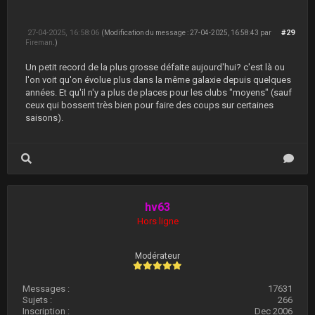
27-04-2025, 16:58:06
#29
(Modification du message : 27-04-2025, 16:58:43 par
Fireman
.)
Un petit record de la plus grosse défaite aujourd'hui? c'est là ou
l'on voit qu'on évolue plus dans la même galaxie depuis quelques
années. Et qu'il n'y a plus de places pour les clubs "moyens" (sauf
ceux qui bossent très bien pour faire des coups sur certaines
saisons).
hv63
Hors ligne
Modérateur
Messages :
17631
Sujets :
266
Inscription :
Dec 2006