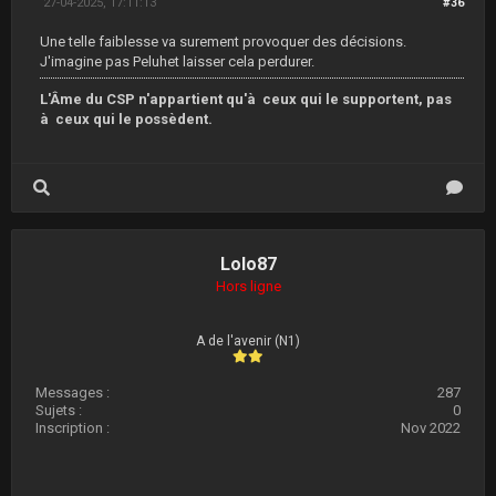
27-04-2025, 17:11:13
#36
Une telle faiblesse va surement provoquer des décisions.
J'imagine pas Peluhet laisser cela perdurer.
L'Âme du CSP n'appartient qu'à ceux qui le supportent, pas
à ceux qui le possèdent.
Lolo87
Hors ligne
A de l'avenir (N1)
Messages :
287
Sujets :
0
Inscription :
Nov 2022