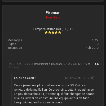
Fireman
Hors ligne
Européen affirmé (BCL, EC, EL)
Messages :
1622
Sujets :
0
Inscription :
Feb 2010
27-04-2025, 17:29:58
#42
(Modification du message : 27-04-2025, 17:31:49 par
Fireman
.)
Lolo87 a écrit :
(27-04-2025, 17:17:46)
Perso, je ne ferai plus confiance en notre DS. Quitte à
remettre de la maille l'année prochaine, autant repartir avec
un peu de fraicheur. Et je pense qu'il faut changer de coach
et aussi arrêter de construire une équipe autour de Nico
Lang qui me paraît accuser le coup.