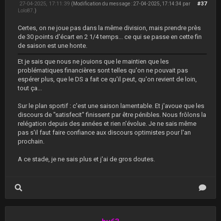
27-04-2025, 17:11:39
#37
(Modification du message : 27-04-2025, 17:14:34 par
Lolo87
.)
Certes, on ne joue pas dans la même division, mais prendre près
de 30 points d'écart en 2 1/4 temps... ce qui se passe en cette fin
de saison est une honte.
Et je sais que nous ne jouions que le maintien que les
problématiques financières sont telles qu'on ne pouvait pas
espérer plus, que le DS a fait ce qu'il peut, qu'on revient de loin,
tout ça...
Sur le plan sportif : c'est une saison lamentable. Et j'avoue que les
discours de "satisfecit" finissent par être pénibles. Nous frôlons la
relégation depuis des années et rien n'évolue. Je ne sais même
pas s'il faut faire confiance aux discours optimistes pour l'an
prochain.
A ce stade, je ne sais plus et j'ai de gros doutes.