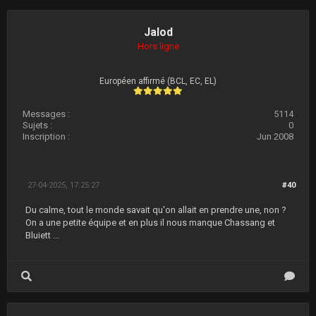
Jalod
Hors ligne
Européen affirmé (BCL, EC, EL)
Messages :
5114
Sujets :
0
Inscription :
Jun 2008
27-04-2025, 17:25:27
#40
Du calme, tout le monde savait qu'on allait en prendre une, non ?
On a une petite équipe et en plus il nous manque Chassang et
Bluiett ...