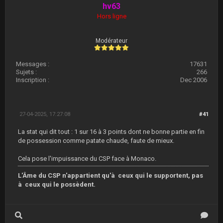
hv63
Hors ligne
Modérateur
Messages :
17631
Sujets :
266
Inscription :
Dec 2006
27-04-2025, 17:27:08
#41
La stat qui dit tout : 1 sur 16 à 3 points dont ne bonne partie en fin
de possession comme patate chaude, faute de mieux.
Cela pose l'impuissance du CSP face à Monaco.
L'Âme du CSP n'appartient qu'à ceux qui le supportent, pas
à ceux qui le possèdent.