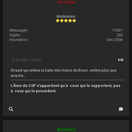
Hors ligne
Modérateur
Messages :
17631
Sujets :
266
Inscription :
Dec 2006
27-04-2025, 17:44:27
#45
Strazel qui enlève la balle des mains de Boum. enlève plus que
arrache...
L'Âme du CSP n'appartient qu'à ceux qui le supportent, pas
à ceux qui le possèdent.
Brown63