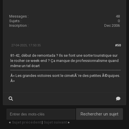
Messages :
48
Sujets :
0
Inscription :
Dec 2006
27-04-2025, 17:50:35
#50
81-42, début de remontada ? Ils se font une sortie touristique sur
le rocher ce week-end ? Ça manque de professionnalisme quand
même un tel écart
Â« Les grandes victoires sont le cimetiÃ¨re des petites Ã©quipes.
Â»
«
Sujet précédent
|
Sujet suivant
»