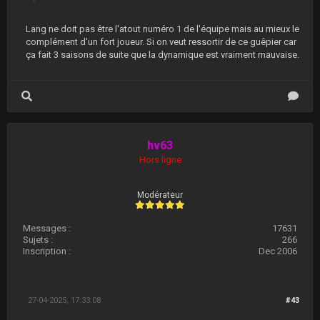
Lang ne doit pas être l'atout numéro 1 de l'équipe mais au mieux le
complément d'un fort joueur. Si on veut ressortir de ce guêpier car
ça fait 3 saisons de suite que la dynamique est vraiment mauvaise.
hv63
Hors ligne
Modérateur
Messages :
17631
Sujets :
266
Inscription :
Dec 2006
27-04-2025, 17:33:08
#43