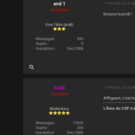
and 1
11-04-2025, 20:31:3
Hors ligne
Bonjour la proB !
Vise l'élite (proB)
Messages :
530
Sujets :
0
Inscription :
Dec 2006
hv63
11-04-2025, 20:32:4
Hors ligne
Affligeant, c'est l
L'Âme du CSP n'a
Modérateur
Messages :
17634
Sujets :
266
Inscription :
Dec 2006