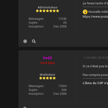
ça ferais tache d'
Administrateur
Nouvelle vidéo
https://www.you
Messages :
11343
Sujets :
26
Inscription :
Dec 2006
hv63
11-04-2025, 20:24:3
Hors ligne
Si ce n'était pas l
Modérateur
Pas compris pourquoi
L'Âme du CSP n'a
Messages :
17634
Sujets :
266
Inscription :
Dec 2006