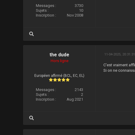
Messages :
3730
Sujets :
10
Inscription :
Nov 2008
the dude
11-04-2025, 20:31:3
Hors ligne
C'est vraiment affl
Si on ne connaissa
Européen affirmé (BCL, EC, EL)
Messages :
2143
Sujets :
2
Inscription :
Aug 2021