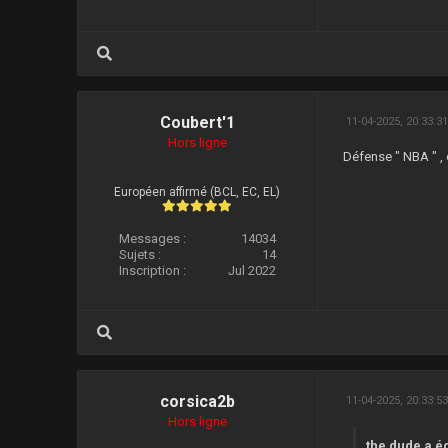
Coubert'1
11-04-2025, 20:33:3
Hors ligne
Défense " NBA " , 
Européen affirmé (BCL, EC, EL)
Messages :
14034
Sujets :
14
Inscription :
Jul 2022
corsica2b
11-04-2025, 20:33:5
Hors ligne
the dude a éc