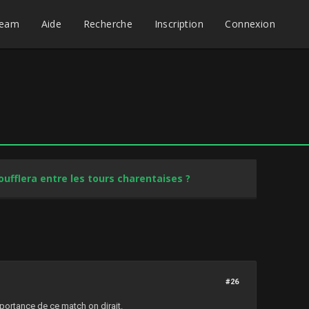
eam
Aide
Recherche
Inscription
Connexion
oufflera entre les tours charentaises ?
#26
portance de ce match on dirait.