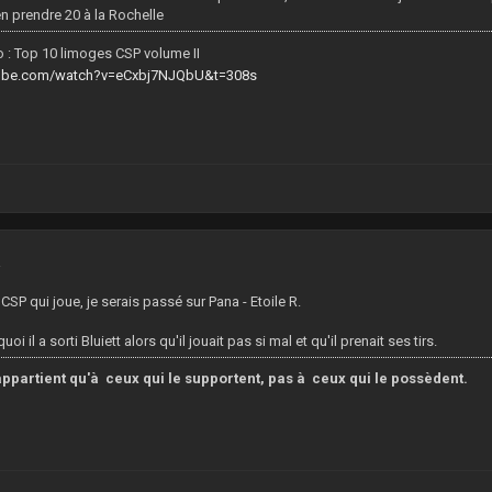
en prendre 20 à la Rochelle
 : Top 10 limoges CSP volume II
tube.com/watch?v=eCxbj7NJQbU&t=308s
2
e CSP qui joue, je serais passé sur Pana - Etoile R.
 il a sorti Bluiett alors qu'il jouait pas si mal et qu'il prenait ses tirs.
ppartient qu'à ceux qui le supportent, pas à ceux qui le possèdent.