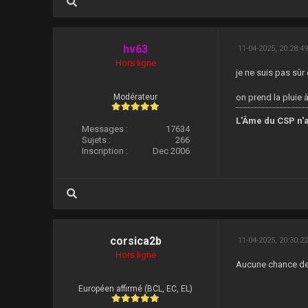
hv63
11-04-2025, 20:28:4
Hors ligne
je ne suis pas sûr 
Modérateur
on prend la pluie à 
L'Âme du CSP n'a
Messages :
17634
Sujets :
266
Inscription :
Dec 2006
corsica2b
11-04-2025, 20:30:2
Hors ligne
Aucune chance de 
Européen affirmé (BCL, EC, EL)