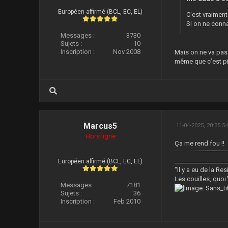
Européen affirmé (BCL, EC, EL)
C'est vraiment
Si on ne conna
Messages :
3730
Sujets :
10
Inscription :
Nov 2008
Mais on ne va pas
même que c’est pi
Marcus5
11-04-2025, 20:35:5
Hors ligne
Ça me rend fou !!
_________________
Européen affirmé (BCL, EC, EL)
"Il y a eu de la R
Les couilles, quoi.
Messages :
7181
Sujets :
36
Inscription :
Feb 2010