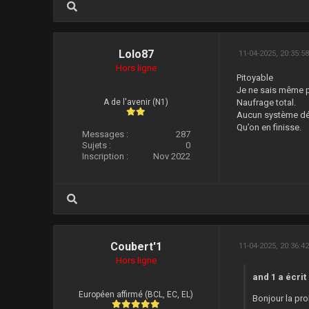
Lolo87
11-04-2025, 20:35:5
Hors ligne
Pitoyable
Je ne sais même p
A de l'avenir (N1)
Naufrage total.
Aucun système déf
Qu’on en finisse.
Messages :
287
Sujets :
0
Inscription :
Nov 2022
Coubert'1
11-04-2025, 20:36:4
Hors ligne
and 1 a écrit 
Européen affirmé (BCL, EC, EL)
Bonjour la pro