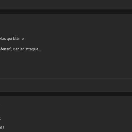
8
lus qui blâmer.
ensif ; rien en attaque…
2
:
B !