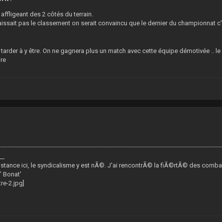
 affligeant des 2 côtés du terrain.
issait pas le classement on serait convaincu que le dernier du championnat c'
 tarder à y être. On ne gagnera plus un match avec cette équipe démotivée .. 
re
4
__
esistance ici, le syndicalisme y est nÃ©. J'ai rencontrÃ© la fiÃ©rtÃ© des comba
" Bonat'