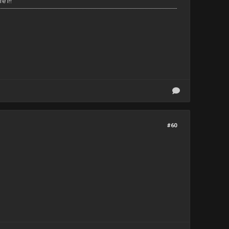
e l!!
#60