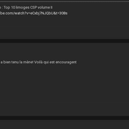
 : Top 10 limoges CSP volume II
tube.com/watch?v=eCxbj7NJQbU&t=308s
3
a bien tenu la mène! Voilà qui est encouragent
7