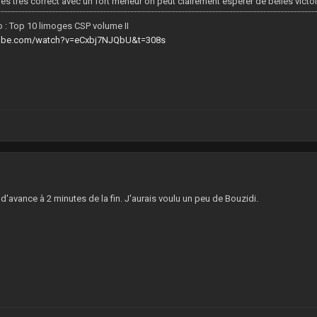
ès très correct avec un fort meneur on peut clairement espérer de belles victoir
 : Top 10 limoges CSP volume II
tube.com/watch?v=eCxbj7NJQbU&t=308s
4
 d'avance à 2 minutes de la fin. J'aurais voulu un peu de Bouzidi.