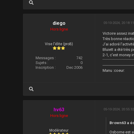
diego
05-10-2024, 20:18:1
Hors ligne
Victoire assez ina
Très bonne réacti
Vise l'élite (proB)
J'ai adoré l'activi
Bluiett a été très 
2-1, c'est money i
Messages :
742
Sujets :
0
--------------------------
Inscription :
Dec 2006
Manu :coeur:
hv63
05-10-2024, 20:55:3
Hors ligne
Brown63 a écr
Modérateur
Osborne est au