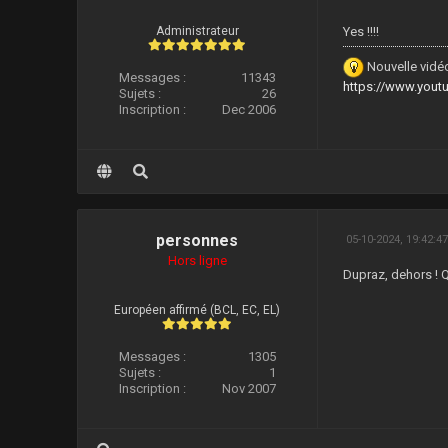
Administrateur
Yes !!!!
Nouvelle vidéo
Messages :
11343
https://www.you
Sujets :
26
Inscription :
Dec 2006
personnes
05-10-2024, 19:42:4
Hors ligne
Dupraz, dehors ! Q
Européen affirmé (BCL, EC, EL)
Messages :
1305
Sujets :
1
Inscription :
Nov 2007