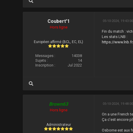
Coubert'1
05-10-2024, 19:43:0
Hors ligne
Fin du match : vict
Les stats LNB :
Européen affirmé (BCL, EC, EL)
https://www.lnb.f
Messages :
14038
Sujets :
14
Inscription :
Jul 2022
Brown63
05-10-2024, 19:48:0
Hors ligne
On a une French t
Ça c’est encore pl
Administrateur
Osborne est aux fr