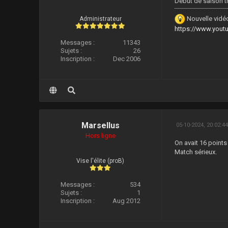
Début de saison tr
Nouvelle vidéo
Administrateur
https://www.you
Messages :
11343
Sujets :
26
Inscription :
Dec 2006
Marsellus
05-10-2024, 20:02:4
Hors ligne
On avait 16 points
Match sérieux.
Vise l'élite (proB)
Messages :
534
Sujets :
1
Inscription :
Aug 2012