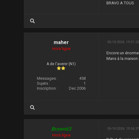
BRAVO A TOUS
maher
05-10-2024, 19:51:2
Hors ligne
Encore un énorme B
Mans à la maison p
A de l'avenir (N1)
Messages :
458
Sujets :
1
Inscription :
Dec 2006
Brown63
05-10-2024, 19:56:3
Hors ligne