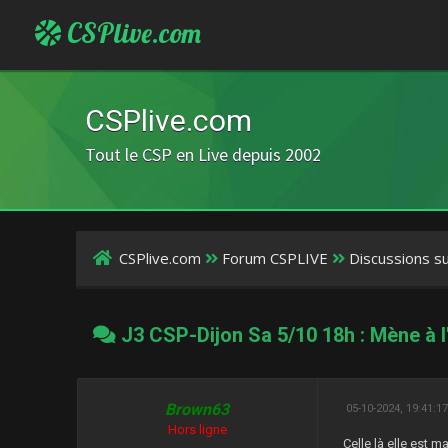
CSPlive.com
CSPlive.com
Tout le CSP en Live depuis 2002
CSPlive.com
Forum CSPLIVE
Discussions s
J3 CSP-Dijon Sa 5/10 18h : Mène à l
Brown63
05-10-2024, 19:41:1
Hors ligne
Celle là elle est ma