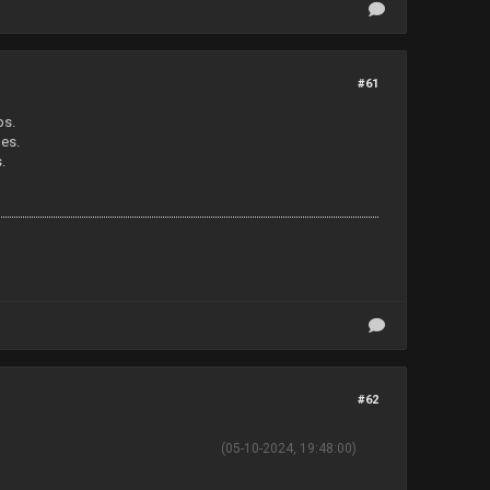
#61
ps.
des.
.
#62
(05-10-2024, 19:48:00)