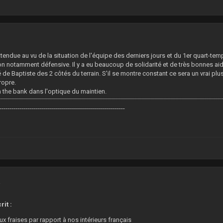
1
ttendue au vu de la situation de l'équipe des derniers jours et du 1er quart-tem
on notamment défensive. Il y a eu beaucoup de solidarité et de très bonnes ai
té de Baptiste des 2 côtés du terrain. S'il se montre constant ce sera un vrai plus
propre.
n the bank dans l'optique du maintien.
---------------------------------------------------------------
2
it :
x fraises par rapport à nos intérieurs français