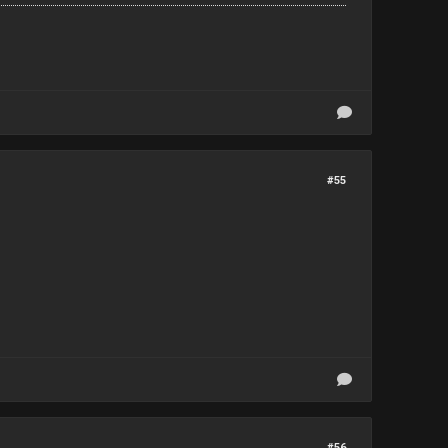
#55
#56