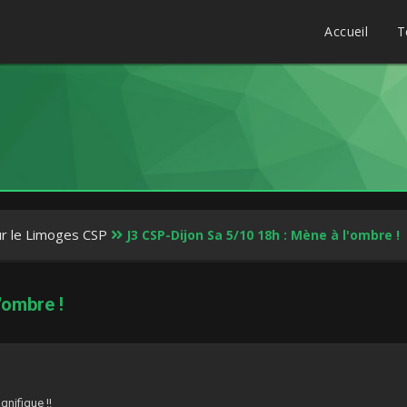
Accueil
T
ur le Limoges CSP
J3 CSP-Dijon Sa 5/10 18h : Mène à l'ombre !
'ombre !
7
gnifique !!