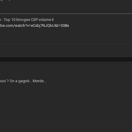
 : Top 10 limoges CSP volume II
tube.com/watch?v=eCxbj7NJQbU&t=308s
7
uoi ? On a gagné... Merde...