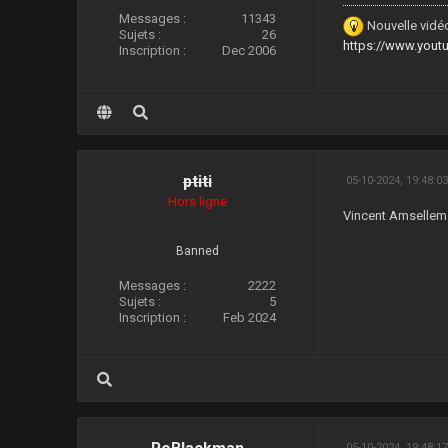
Messages :
11343
Nouvelle vidéo
Sujets :
26
https://www.you
Inscription :
Dec 2006
ptiti
05-10-2024, 19:48:0
Hors ligne
Vincent Amsellem 
Banned
Messages :
2222
Sujets :
5
Inscription :
Feb 2024
05-10-2024, 19:48:1