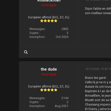
RoBlackman
Hors ligne
Dijon faible en dé
son meilleur nivea
Européen affirmé (BCL, EC, EL)
Messages :
2803
Sujets :
3
Inscription :
Oct 2020
the dude
05-10-2024, 19:49:1
Hors ligne
Bravo les gars!
Celle là je ne m y 
Européen affirmé (BCL, EC, EL)
Autant ils ont tous
Baptiste à l air d
Amselllem, le jeun
Messages :
2144
Bluiett sort de sa
Sujets :
2
Chassang impecc
Inscription :
Aug 2021
Et Diarra, j aime 