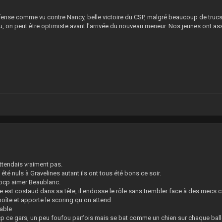
fense comme vu contre Nancy, belle victoire du CSP, malgré beaucoup de trucs 
u, on peut être optimiste avant l'arrivée du nouveau meneur. Nos jeunes ont as
9
attendais vraiment pas.
 été nuls à Gravelines autant ils ont tous été bons ce soir.
e bcp aimer Beaublanc.
e est costaud dans sa tête, il endosse le rôle sans trembler face à des mecs 
 boîte et apporte le scoring qu on attend
able
bcp ce gars, un peu foufou parfois mais se bat comme un chien sur chaque ball