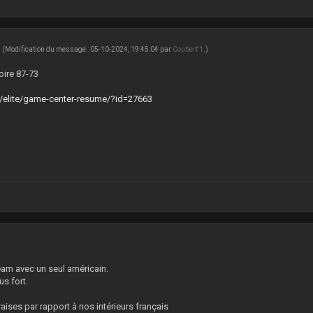
0
(Modification du message : 05-10-2024, 19:45:04 par
Coubert'1
.)
oire 87-73
r/elite/game-center-resume/?id=27663
0
eam avec un seul américain.
us fort.
aises par rapport à nos intérieurs français