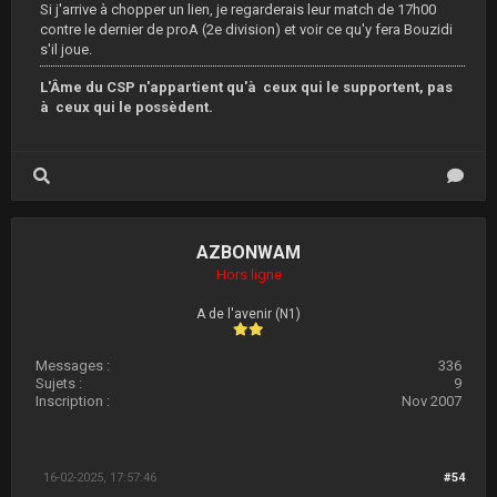
Si j'arrive à chopper un lien, je regarderais leur match de 17h00
contre le dernier de proA (2e division) et voir ce qu'y fera Bouzidi
s'il joue.
L'Âme du CSP n'appartient qu'à ceux qui le supportent, pas
à ceux qui le possèdent.
AZBONWAM
Hors ligne
A de l'avenir (N1)
Messages :
336
Sujets :
9
Inscription :
Nov 2007
16-02-2025, 17:57:46
#54