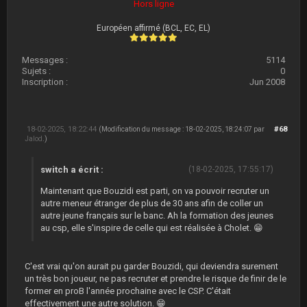
Hors ligne
Européen affirmé (BCL, EC, EL)
Messages :
5114
Sujets :
0
Inscription :
Jun 2008
18-02-2025, 18:22:44
#68
(Modification du message : 18-02-2025, 18:24:07 par
Jalod
.)
switch a écrit :
(18-02-2025, 17:55:17)
Maintenant que Bouzidi est parti, on va pouvoir recruter un
autre meneur étranger de plus de 30 ans afin de coller un
autre jeune français sur le banc. Ah la formation des jeunes
au csp, elle s'inspire de celle qui est réalisée à Cholet. 😁
C'est vrai qu'on aurait pu garder Bouzidi, qui deviendra surement
un très bon joueur, ne pas recruter et prendre le risque de finir de le
former en proB l'année prochaine avec le CSP. C'était
effectivement une autre solution. 😁