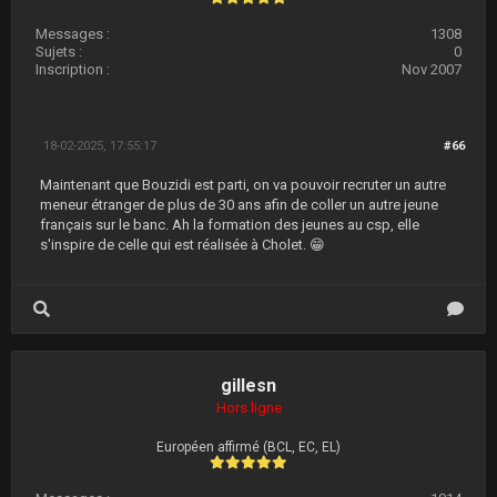
Messages :
1308
Sujets :
0
Inscription :
Nov 2007
18-02-2025, 17:55:17
#66
Maintenant que Bouzidi est parti, on va pouvoir recruter un autre
meneur étranger de plus de 30 ans afin de coller un autre jeune
français sur le banc. Ah la formation des jeunes au csp, elle
s'inspire de celle qui est réalisée à Cholet. 😁
gillesn
Hors ligne
Européen affirmé (BCL, EC, EL)