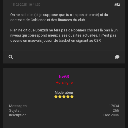
15-02-2025, 10:41:30
#52
On ne sait rien (et je suppose que tu n'as pas cherché) ni du
contexte de Coblence ni des finances du club.
Rien ne dit que Bouzidi ne fera pas de bonnes choses là bas à un
niveau qui correspond mieux à ses qualités actuelles. Il n'est pas
devenu un mauvais joueur de basket en signant au CSP.
hv63
Hors ligne
Modérateur
Messages :
17634
Sujets :
266
Inscription :
Dec 2006