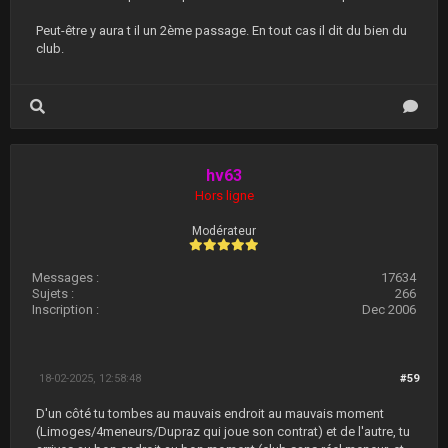
Peut-être y aura t il un 2ème passage. En tout cas il dit du bien du
club.
hv63
Hors ligne
Modérateur
Messages :
17634
Sujets :
266
Inscription :
Dec 2006
18-02-2025, 12:58:48
#59
D'un côté tu tombes au mauvais endroit au mauvais moment
(Limoges/4meneurs/Dupraz qui joue son contrat) et de l'autre, tu