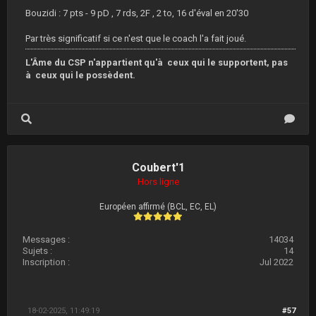
Bouzidi : 7 pts - 9 pD , 7 rds, 2F , 2 to, 16 d'éval en 20'30
Par très significatif si ce n'est que le coach l'a fait joué.
L'Âme du CSP n'appartient qu'à ceux qui le supportent, pas
à ceux qui le possèdent.
Coubert'1
Hors ligne
Européen affirmé (BCL, EC, EL)
Messages :
14034
Sujets :
14
Inscription :
Jul 2022
18-02-2025, 11:49:19
#57