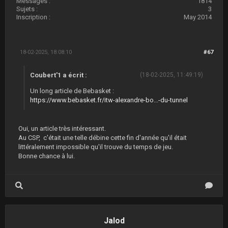
Messages :
1814
Sujets :
3
Inscription :
May 2014
18-02-2025, 18:08:10
#67
Coubert'1 a écrit :
(18-02-2025, 11:49:19)
Un long article de Bebasket :
https://www.bebasket.fr/itw-alexandre-bo...-du-tunnel
Oui, un article très intéressant.
Au CSP, c'était une telle débine cette fin d'année qu'il était
littéralement impossible qu'il trouve du temps de jeu.
Bonne chance à lui.
Jalod