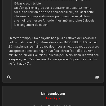
là-bas c'est très bien.
On s'en qu'il en a gros sur la patate envers Dupraz même
s'il a la correction de ne pas balancer sur lui, en lisant cette
interview je comprends mieux pourquoi Guisse (et dans
une moindre mesure Amsellem) est métamorphosé depuis
le changement de coach.
En même temps, il n'a pas joué non plus à l'arrivée de Larkas (il a
fait un match avec lui)... Amendoné c'est IMPOSSIBLE !!! On aurait
2-3 matchs par semaine avec des mecs à mettre au repos ou alors
une grosse domination qui nous ferait être à l'abri dès la 25ème
minute de jeu, oui il aurait pu jouer un peu. Mais sinon, il n'avait rien
à espérer, rien. Pas plus avec Larkas qu'avec Dupraz. Les matchs
ne font que 40'...
bimbamboum
Hors ligne