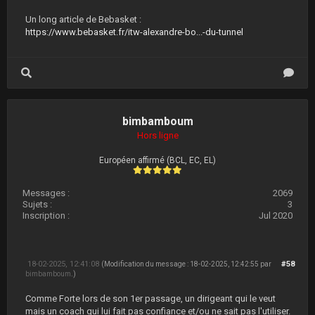
Un long article de Bebasket :
https://www.bebasket.fr/itw-alexandre-bo...-du-tunnel
bimbamboum
Hors ligne
Européen affirmé (BCL, EC, EL)
Messages :
2069
Sujets :
3
Inscription :
Jul 2020
18-02-2025, 12:41:08
#58
(Modification du message : 18-02-2025, 12:42:55 par
bimbamboum
.)
Comme Forte lors de son 1er passage, un dirigeant qui le veut
mais un coach qui lui fait pas confiance et/ou ne sait pas l'utiliser.