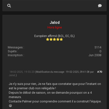
Jalod
Hors ligne
Européen affirmé (BCL, EC, EL)
Messages :
5114
Sujets :
0
Inscription :
Jun 2008
18-02-2025, 19:55:23
#70
(Modification du message : 19-02-2025, 09:41:08 par
Jalod
.)
Je n'y suis pour rien, Je ne fais que constater que pour l'instant on
est le premier club non relégable !
Depuis le début de saison, on se demande pourquoi on a 4
meneurs.
Contacte Palmer pour comprendre comment il a construit l'équipe.
😁