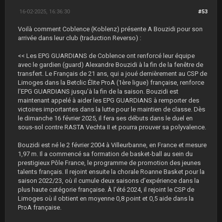
16-02-2025, 16:36:30
#53
Voilà comment Coblence (Koblenz) présente A Bouzidi pour son
arrivée dans leur club (traduction Reverso) :
<< Les EPG GUARDIANS de Coblence ont renforcé leur équipe
avec le gardien (guard) Alexandre Bouzidi à la fin de la fenêtre de
transfert. Le Français de 21 ans, qui a joué dernièrement au CSP de
Limoges dans la Betclic Élite ProA (1ère ligue) française, renforce
l’EPG GUARDIANS jusqu’à la fin de la saison. Bouzidi est
maintenant appelé à aider les EPG GUARDIANS à remporter des
victoires importantes dans la lutte pour le maintien de classe. Dès
le dimanche 16 février 2025, il fera ses débuts dans le duel en
sous-sol contre RASTA Vechta II et pourra prouver sa polyvalence.
Bouzidi est né le 2 février 2004 à Villeurbanne, en France et mesure
1,97 m. Il a commencé sa formation de basket-ball au sein du
prestigieux Pôle France, le programme de promotion des jeunes
talents français. Il rejoint ensuite la chorale Roanne Basket pour la
saison 2022/23, où il cumule deux saisons d’expérience dans la
plus haute catégorie française. À l’été 2024, il rejoint le CSP de
Limoges où il obtient en moyenne 0,8 point et 0,5 aide dans la
ProA française.