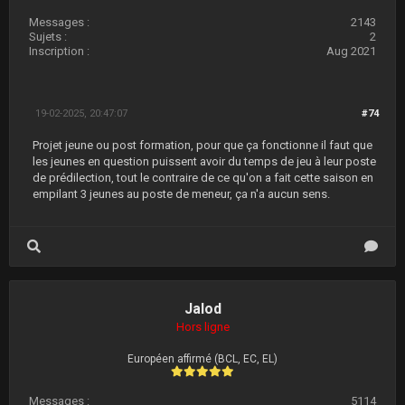
Messages :
2143
Sujets :
2
Inscription :
Aug 2021
19-02-2025, 20:47:07
#74
Projet jeune ou post formation, pour que ça fonctionne il faut que
les jeunes en question puissent avoir du temps de jeu à leur poste
de prédilection, tout le contraire de ce qu'on a fait cette saison en
empilant 3 jeunes au poste de meneur, ça n'a aucun sens.
Jalod
Hors ligne
Européen affirmé (BCL, EC, EL)
Messages :
5114