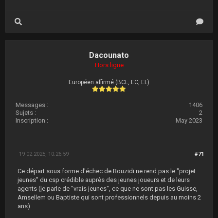
Dacounato
Hors ligne
Européen affirmé (BCL, EC, EL)
Messages :
1406
Sujets :
2
Inscription :
May 2023
19-02-2025, 10:26:59
#71
Ce départ sous forme d'échec de Bouzidi ne rend pas le "projet
jeunes" du csp crédible auprès des jeunes joueurs et de leurs
agents (je parle de "vrais jeunes", ce que ne sont pas les Guisse,
Amsellem ou Baptiste qui sont professionnels depuis au moins 2
ans)