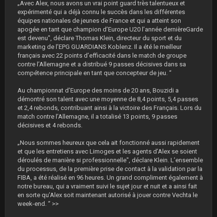
„Avec Alex, nous avons un vrai point guard très talentueux et
expérimenté qui a déjà connu le succès dans les différentes
équipes nationales de jeunes de France et qui a atteint son
apogée en tant que champion d’Europe U20 l’année dernièreGarde
est devenu", déclare Thomas Klein, directeur du sport et du
marketing de l’EPG GUARDIANS Koblenz. Il a été le meilleur
français avec 22 points d’efficacité dans le match de groupe
contre l’Allemagne et a distribué 9 passes décisives dans sa
compétence principale en tant que concepteur de jeu. “
Au championnat d’Europe des moins de 20 ans, Bouzidi a
démontré son talent avec une moyenne de 8,4 points, 5,4 passes
et 2,4 rebonds, contribuant ainsi à la victoire des Français. Lors du
match contre l’Allemagne, il a totalisé 13 points, 9 passes
décisives et 4 rebonds.
„Nous sommes heureux que cela ait fonctionné aussi rapidement
et que les entretiens avec Limoges et les agents d’Alex se soient
déroulés de manière si professionnelle", déclare Klein. L’ensemble
du processus, de la première prise de contact à la validation par la
FIBA, a été réalisé en 96 heures. Un grand compliment également à
notre bureau, qui a vraiment suivi le sujet jour et nuit et a ainsi fait
en sorte qu’Alex soit maintenant autorisé à jouer contre Vechta le
week-end. “ >>