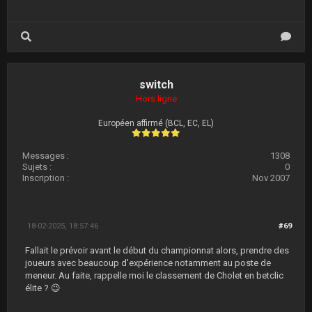
switch
Hors ligne
Européen affirmé (BCL, EC, EL)
Messages :
1308
Sujets :
0
Inscription :
Nov 2007
18-02-2025, 18:57:46
#69
Fallait le prévoir avant le début du championnat alors, prendre des
joueurs avec beaucoup d'expérience notamment au poste de
meneur. Au faite, rappelle moi le classement de Cholet en betclic
élite ? 😉