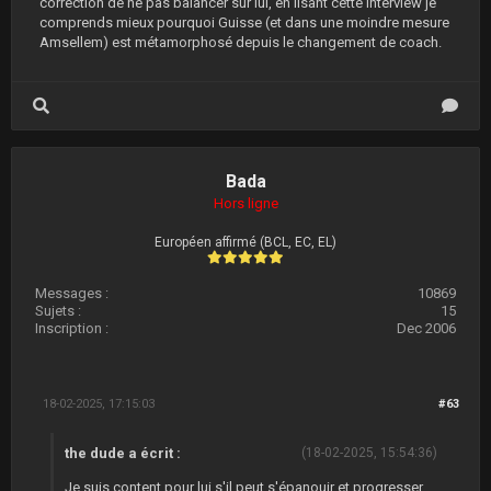
correction de ne pas balancer sur lui, en lisant cette interview je
comprends mieux pourquoi Guisse (et dans une moindre mesure
Amsellem) est métamorphosé depuis le changement de coach.
Bada
Hors ligne
Européen affirmé (BCL, EC, EL)
Messages :
10869
Sujets :
15
Inscription :
Dec 2006
18-02-2025, 17:15:03
#63
the dude a écrit :
(18-02-2025, 15:54:36)
Je suis content pour lui s'il peut s'épanouir et progresser