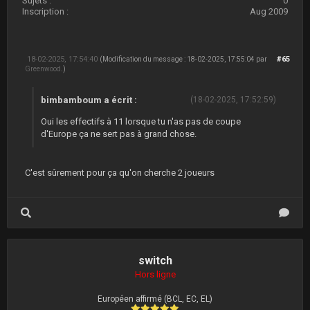
Sujets :
0
Inscription :
Aug 2009
18-02-2025, 17:54:40
#65
(Modification du message : 18-02-2025, 17:55:04 par
Greenwood
.)
bimbamboum a écrit :
(18-02-2025, 17:52:59)
Oui les effectifs à 11 lorsque tu n'as pas de coupe
d'Europe ça ne sert pas à grand chose.
C'est sûrement pour ça qu'on cherche 2 joueurs
switch
Hors ligne
Européen affirmé (BCL, EC, EL)