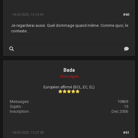
18-02-2025, 13:14:43
#60
Je regarderai aussi. Quel dommage quand même. Comme quoi, le
contexte...
Bada
Hors ligne
Européen affirmé (BCL, EC, EL)
Messages :
10869
Sujets :
15
Inscription :
Dec 2006
18-02-2025, 13:27:28
#61