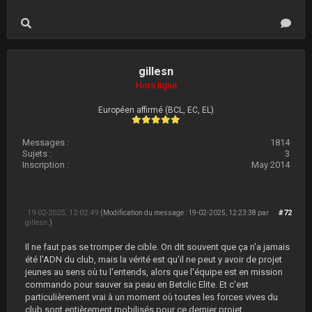
gillesn
Hors ligne
Européen affirmé (BCL, EC, EL)
Messages :
1814
Sujets :
3
Inscription :
May 2014
19-02-2025, 12:02:49
#72
(Modification du message : 19-02-2025, 12:23:38 par
gillesn
.)
Il ne faut pas se tromper de cible. On dit souvent que ça n'a jamais
été l'ADN du club, mais la vérité est qu'il ne peut y avoir de projet
jeunes au sens où tu l'entends, alors que l'équipe est en mission
commando pour sauver sa peau en Betclic Elite. Et c'est
particulièrement vrai à un moment où toutes les forces vives du
club sont entièrement mobilisés pour ce dernier projet.