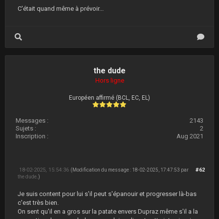
C'était quand même à prévoir...
the dude
Hors ligne
Européen affirmé (BCL, EC, EL)
Messages :
2143
Sujets :
2
Inscription :
Aug 2021
18-02-2025, 15:54:36
#62
(Modification du message : 18-02-2025, 17:47:53 par
the dude
.)
Je suis content pour lui s'il peut s'épanouir et progresser là-bas
c'est très bien.
On sent qu'il en a gros sur la patate envers Dupraz même s'il a la