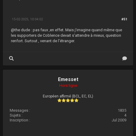
15-02-2025, 10:04:02
#51
@the dude : pas faux ,en effet. Mais j'imagine quand même que
les supporters de Coblence devait s'attendre à mieux, question
renfort. Surtout , venant de l'étranger.
Emesset
Hors ligne
Européen affirmé (BCL, EC, EL)
Messages :
1835
Sujets :
4
Inscription :
Jul 2009