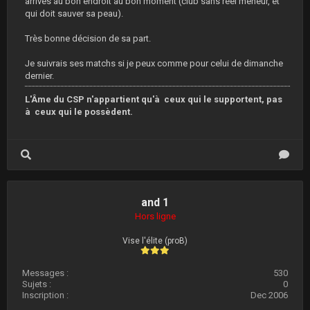
arrives au bon endroit au bon moment (club sans réel meneur, et
qui doit sauver sa peau).
Très bonne décision de sa part.
Je suivrais ses matchs si je peux comme pour celui de dimanche
dernier.
L'Âme du CSP n'appartient qu'à ceux qui le supportent, pas
à ceux qui le possèdent.
and 1
Hors ligne
Vise l'élite (proB)
Messages :
530
Sujets :
0
Inscription :
Dec 2006