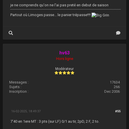
je ne comprends qu'on ne l'ai pas preté en debut de saison
Partout où Limoges passe... le panier trépasse!!!!
hv63
Hors ligne
Modérateur
Messages :
17634
Sujets :
266
Inscription :
Dec 2006
16-02-2025, 18:49:37
#55
7'40 en 1ere MT : 3 pts (sur LF) 0/1 au tir, 2pD, 2 F, 2 to.