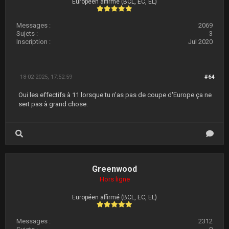
Européen affirmé (BCL, EC, EL)
Messages :
2069
Sujets :
3
Inscription :
Jul 2020
18-02-2025, 17:52:59
#64
Oui les effectifs à 11 lorsque tu n'as pas de coupe d'Europe ça ne
sert pas à grand chose.
Greenwood
Hors ligne
Européen affirmé (BCL, EC, EL)
Messages :
2312