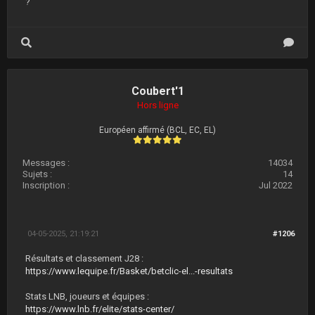
?
Coubert'1
Hors ligne
Européen affirmé (BCL, EC, EL)
Messages :
14034
Sujets :
14
Inscription :
Jul 2022
04-05-2025, 21:19:21
#1206
Résultats et classement J28 :
https://www.lequipe.fr/Basket/betclic-el...-resultats
Stats LNB, joueurs et équipes :
https://www.lnb.fr/elite/stats-center/