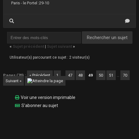
Paris - le Portel :29-10
«
Sujet précédent
|
Sujet suivant
»
Utilisateur(s) parcourant ce sujet : 2 visiteur(s)
Pages (70) :
« Précédent
1
…
47
48
49
50
51
…
70
Suivant »
Voir une version imprimable
S’abonner au sujet