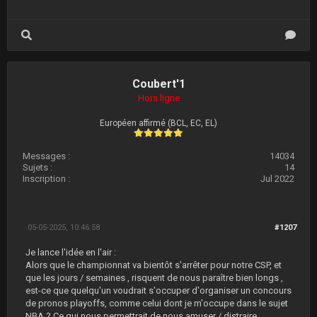
Coubert'1
Hors ligne
Européen affirmé (BCL, EC, EL)
Messages :
14034
Sujets :
14
Inscription :
Jul 2022
05-05-2025, 10:46:58
#1207
Je lance l'idée en l'air :
Alors que le championnat va bientôt s'arrêter pour notre CSP, et
que les jours / semaines , risquent de nous paraître bien longs ,
est-ce que quelqu'un voudrait s'occuper d'organiser un concours
de pronos playoffs, comme celui dont je m'occupe dans le sujet
NBA ? Ce qui nous permettrait de nous amuser / distraire ,