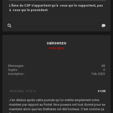
L'Âme du CSP n'appartient qu'à ceux qui le supportent, pas
à ceux qui le possèdent.
sainsenzo
Hors ligne
Messages :
68
Sujets :
0
Inscription :
Feb 2023
04-05-2025, 19:16:12
#1205
J'en déduis après cette journée qu'on mérite amplement notre
maintien par rapport au Portel. Nos joueurs ont tout donné pour se
maintenir alors que les Stellistes ont été honteux. C'est comme ça