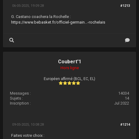
06-05-2025, 19:09:28
#1213
G. Castano coachera la Rochelle :
https://www.bebasket.fr/officiel-germain...-rochelais
Coubert'1
Hors ligne
Européen affirmé (BCL, EC, EL)
Messages :
14034
Sujets :
14
Inscription :
Jul 2022
09-05-2025, 10:08:28
#1214
Faites votre choix :