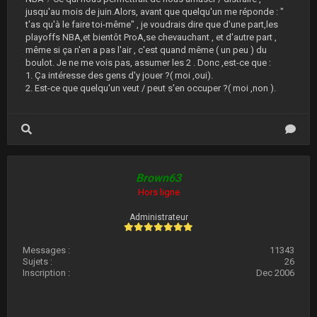
jusqu'au mois de juin.Alors, avant que quelqu'un me réponde : "
t'as qu'à le faire toi-même" , je voudrais dire que d'une part,les
playoffs NBA,et bientôt ProA,se chevauchant , et d'autre part ,
même si ça n'en a pas l'air , c'est quand même ( un peu ) du
boulot. Je ne me vois pas, assumer les 2 . Donc ,est-ce que :
1. Ça intéresse des gens d'y jouer ?( moi ,oui).
2. Est-ce que quelqu'un veut / peut s'en occuper ?( moi ,non ).
Brown63
Hors ligne
Administrateur
Messages :
11343
Sujets :
26
Inscription :
Dec 2006