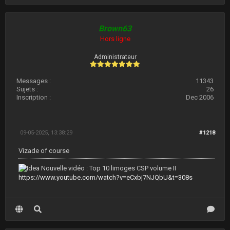
Brown63
Hors ligne
Administrateur
Messages :
11343
Sujets :
26
Inscription :
Dec 2006
09-05-2025, 13:38:29
#1218
Vizade of course
Nouvelle vidéo : Top 10 limoges CSP volume II
https://www.youtube.com/watch?v=eCxbj7NJQbU&t=308s