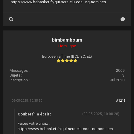
https://www.bebasket.fr/qui-sera-elu-coa...nq-nomines
bimbamboum
Hors ligne
Européen affirmé (BCL, EC, EL)
Messages :
2069
Sujets :
3
Inscription :
Jul 2020
09-05-2025, 10:35:50
#1215
Coubert'1 a écrit :
(09-05-2025, 10:08:28)
Faites votre choix :
https://www.bebasket.fr/qui-sera-elu-coa...nq-nomines