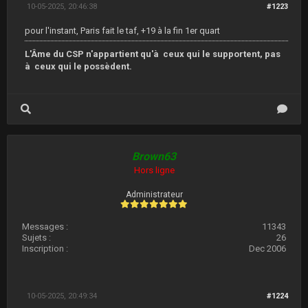
10-05-2025, 20:46:38
#1223
pour l'instant, Paris fait le taf, +19 à la fin 1er quart
L'Âme du CSP n'appartient qu'à ceux qui le supportent, pas
à ceux qui le possèdent.
Brown63
Hors ligne
Administrateur
Messages :
11343
Sujets :
26
Inscription :
Dec 2006
10-05-2025, 20:49:34
#1224