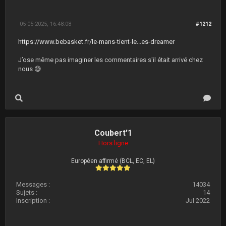
05-05-2025, 16:48:08
#1212
https://www.bebasket.fr/le-mans-tient-le...es-dreamer
J’ose même pas imaginer les commentaires s'il était arrivé chez
nous 😅
Coubert'1
Hors ligne
Européen affirmé (BCL, EC, EL)
Messages :
14034
Sujets :
14
Inscription :
Jul 2022