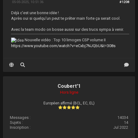
05-05-2025, 10:51:36
#1208
Déjà c'est une bonne idée !
Après oui si quelqu'un peut te prêter main forte ça serait cool.
Avec la team modo on bosse aussi sur des trucs sympa à venir.
Nouvelle vidéo : Top 10 limoges CSP volume II
https://www.youtube.com/watch?v=eCxbj7NJQbU&t=308s
Coubert'1
Hors ligne
Européen affirmé (BCL, EC, EL)
Messages :
14034
Sujets :
14
Inscription :
Jul 2022