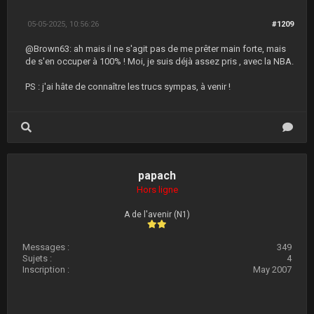
05-05-2025, 10:56:26
#1209
@Brown63: ah mais il ne s'agit pas de me prêter main forte, mais
de s'en occuper à 100% ! Moi, je suis déjà assez pris , avec la NBA.
PS : j'ai hâte de connaître les trucs sympas, à venir !
papach
Hors ligne
A de l'avenir (N1)
Messages :
349
Sujets :
4
Inscription :
May 2007