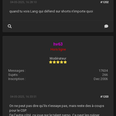
04-05-2025, 16:28:10
#1202
quand tu vois Lang qui défend sur shorts n'importe quoi
hv63
Hors ligne
Modérateur
Messages :
17634
Sujets :
266
Inscription :
Dec 2006
04-05-2025, 16:33:51
#1203
On ne peut pas dire qu'ils n'essaye pas, mais reste des à-coups
pour le CSP.
De l'autre côté, ça joue sur le talent perso. Ça peut les piéger.