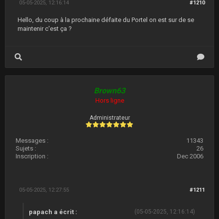
05-05-2025, 12:16:14
#1210
Hello, du coup à la prochaine défaite du Portel on est sur de se
maintenir c'est ça ?
Brown63
Hors ligne
Administrateur
Messages :
11343
Sujets :
26
Inscription :
Dec 2006
05-05-2025, 12:27:55
#1211
papach a écrit :
(05-05-2025, 12:16:14)