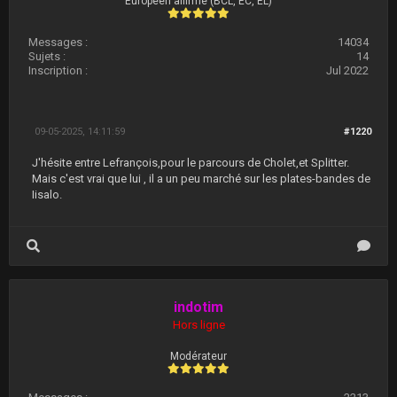
Européen affirmé (BCL, EC, EL)
Messages :
14034
Sujets :
14
Inscription :
Jul 2022
09-05-2025, 14:11:59
#1220
J'hésite entre Lefrançois,pour le parcours de Cholet,et Splitter.
Mais c'est vrai que lui , il a un peu marché sur les plates-bandes de
Iisalo.
indotim
Hors ligne
Modérateur