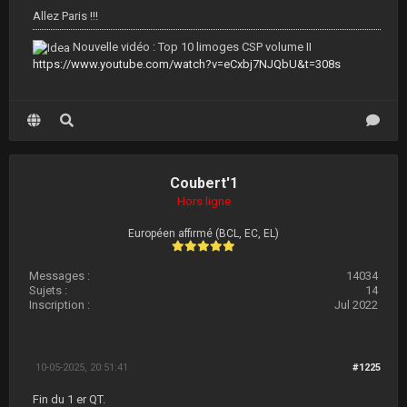
Allez Paris !!!
Nouvelle vidéo : Top 10 limoges CSP volume II
https://www.youtube.com/watch?v=eCxbj7NJQbU&t=308s
Coubert'1
Hors ligne
Européen affirmé (BCL, EC, EL)
Messages :
14034
Sujets :
14
Inscription :
Jul 2022
10-05-2025, 20:51:41
#1225
Fin du 1 er QT.