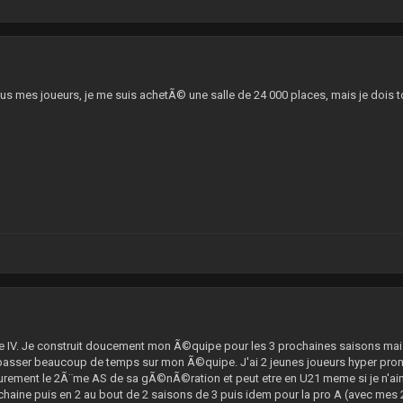
7
ous mes joueurs, je me suis achetÃ© une salle de 24 000 places, mais je dois t
2
gue IV. Je construit doucement mon Ã©quipe pour les 3 prochaines saisons mais
passer beaucoup de temps sur mon Ã©quipe. J'ai 2 jeunes joueurs hyper prom
surement le 2Ã¨me AS de sa gÃ©nÃ©ration et peut etre en U21 meme si je n'
chaine puis en 2 au bout de 2 saisons de 3 puis idem pour la pro A (avec mes 2 