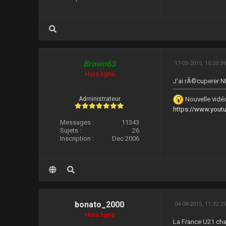
Brown63
17-05-2015, 10:20:3
Hors ligne
J'ai rÃ©cuperer NB
Nouvelle vidéo
Administrateur
https://www.you
Messages :
11343
Sujets :
26
Inscription :
Dec 2006
bonato_2000
04-08-2015, 11:32:2
Hors ligne
La France U21 ch