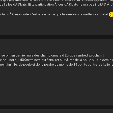
s, Je lis les dÃ©bats. Et ta participation Ã ces dÃ©bats ne m'a pas incitÃ© Ã
as changÃ© mon vote, c'est aussi parce que tu semblais le meilleur candidat
4
 seront en demie finale des championnats d Europe vendredi prochain !!
lie ce lundi qui dÃ©terminera qui finira 1er ou 2Ã¨me de la poule puis la demie 
ment finir 1er de poule et donc perdre de moins de 15 points contre les italien