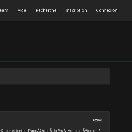
eam
Aide
Recherche
Inscription
Connexion
#2876
upÃ©rieur et tenter d?accÃ©der Ã la ProA. Vous en Ãªtes ou ?