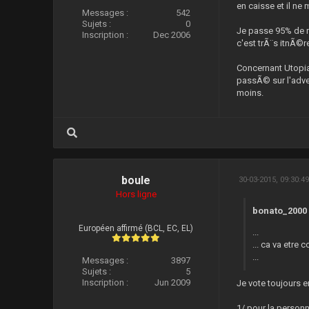
en caisse et il ne
Messages :
542
Sujets :
0
Je passe 95% de mo
Inscription :
Dec 2006
c'est trÃ¨s itnÃ©r
Concernant Utopia
passÃ© sur l'adver
moins.
boule
30-03-2015, 09:30:4
Hors ligne
bonato_2000 a
Européen affirmé (BCL, EC, EL)
...
... ca va etre
...
Messages :
3897
Sujets :
5
Inscription :
Jun 2009
Je vote toujours 
1/ pour la person