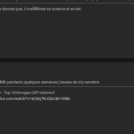
e discute pas, il maÃ®trise sa science et se tait.
0
Ã© pendants quelques semaines j'essaie de m'y remettre.
 : Top 10 limoges CSP volume II
tube.com/watch?v=eCxbj7NJQbU&t=308s