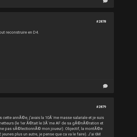
#2878
out reconstruire en D4.
#2879
 cette annÃ©e, j'avais la 10Ã¨me masse salariale et je suis
etteurs (le 1er Ã©tait le 3Ã¨me AF de sa gÃ©nÃ©ration et
aime pas sÃ©lectionnÃ© mon joueur). Objectif, la montÃ©e
jeunes plus un autre, je pense que ca va le faire). J'ai 6M