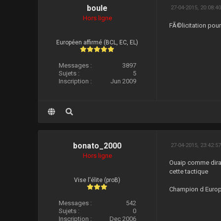
boule
27-04-2015, 20:08:4
Hors ligne
FÃ©licitation pour
Européen affirmé (BCL, EC, EL)
Messages :
3897
Sujets :
5
Inscription :
Jun 2009
bonato_2000
27-04-2015, 23:42:5
Hors ligne
Ouaip comme dirait
cette tactique
Vise l'élite (proB)
Champion d Europe
Messages :
542
Sujets :
0
Inscription :
Dec 2006