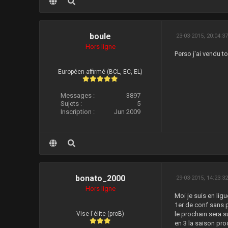
boule
23-03-2015, 20:04:3
Hors ligne
Perso j'ai vendu t
Européen affirmé (BCL, EC, EL)
Messages :
3897
Sujets :
5
Inscription :
Jun 2009
bonato_2000
29-03-2015, 14:23:3
Hors ligne
Moi je suis en li
1er de conf sans 
Vise l'élite (proB)
le prochain sera 
en 3 la saison pro