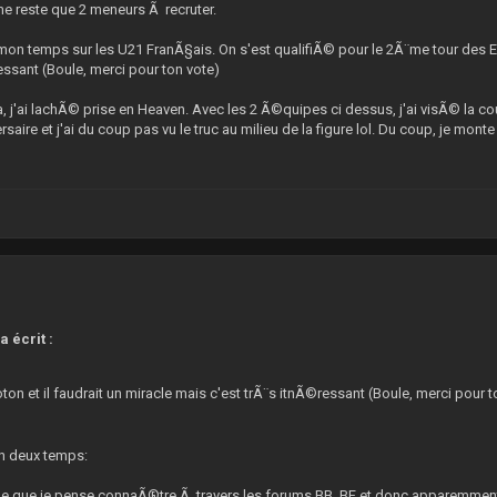
 me reste que 2 meneurs Ã recruter.
n temps sur les U21 FranÃ§ais. On s'est qualifiÃ© pour le 2Ã¨me tour des Europ
essant (Boule, merci pour ton vote)
, j'ai lachÃ© prise en Heaven. Avec les 2 Ã©quipes ci dessus, j'ai visÃ© la c
saire et j'ai du coup pas vu le truc au milieu de la figure lol. Du coup, je mont
9
 écrit :
 coton et il faudrait un miracle mais c'est trÃ¨s itnÃ©ressant (Boule, merci pour 
en deux temps:
ne que je pense connaÃ®tre Ã travers les forums BB, BF et donc apparemmen