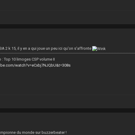
9
A 2 k 15, il y en a qui joue un peu ici qu'on s'affronte
 : Top 10 limoges CSP volume II
tube.com/watch?v=eCxbj7NJQbU&t=308s
5
ampionne du monde sur buzzerbeater !