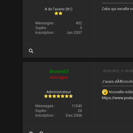
Celui qui excelle n
A de l'avenir (N1)
Messages :
432
Sujets :
5
Inscription :
Jun 2007
Brown63
20-03-2015, 11:45:4
Hors ligne
J'avais dÃ©croch
Nouvelle vidéo
Administrateur
https://www.you
Messages :
11343
Sujets :
26
Inscription :
Dec 2006