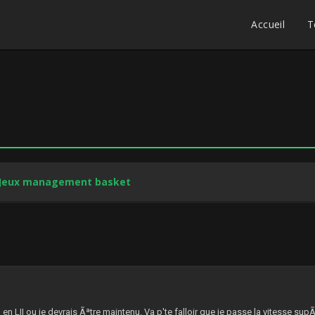
Accueil
T
Jeux management basket
2
en LII ou je devrais Ãªtre maintenu. Va p'te falloir que je passe la vitesse s