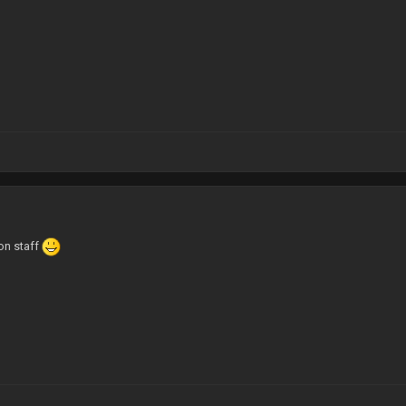
8
on staff