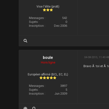
Vise l'élite (proB)
Messages :
542
Sujets :
0
Inscription :
Dec 2006
boule
04-08-2015, 11:40:4
Hors ligne
Bravo Ã toi et Ã t
Européen affirmé (BCL, EC, EL)
Messages :
3897
Sujets :
5
Inscription :
Jun 2009