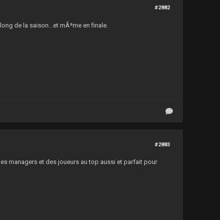
#2882
 long de la saison...et mÃªme en finale.
#2883
 des managers et des joueurs au top aussi et parfait pour