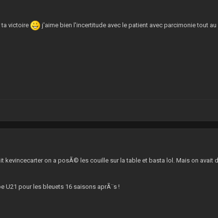
0
 ta victoire
j'aime bien l'incertitude avec le patient avec parcimonie tout au
7
 kevincecarter on a posÃ© les couille sur la table et basta lol. Mais on avait
 U21 pour les bleuets 16 saisons aprÃ¨s !