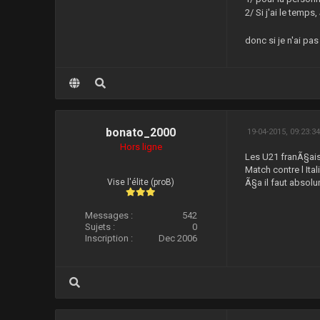
2/ Si j'ai le temp
donc si je n'ai p
bonato_2000
19-04-2015, 09:23:3
Hors ligne
Les U21 franÃ§ais
Match contre l Ita
Vise l'élite (proB)
Ã§a il faut absolu
Messages :
542
Sujets :
0
Inscription :
Dec 2006