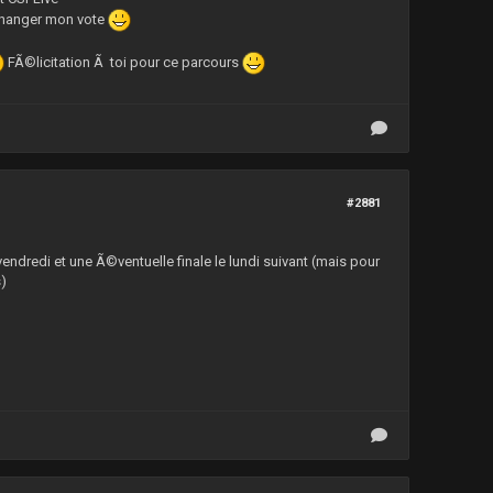
 changer mon vote
FÃ©licitation Ã toi pour ce parcours
#2881
vendredi et une Ã©ventuelle finale le lundi suivant (mais pour
s)