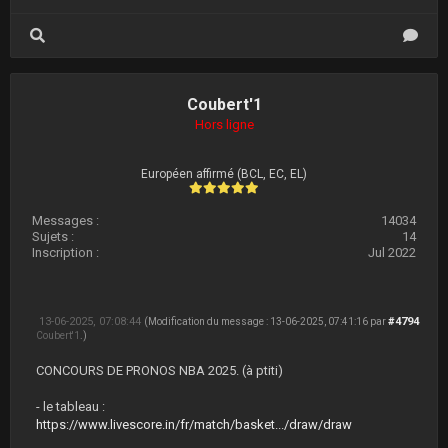
Coubert'1
Hors ligne
Européen affirmé (BCL, EC, EL)
Messages :
14034
Sujets :
14
Inscription :
Jul 2022
13-06-2025, 07:08:44
#4794
(Modification du message : 13-06-2025, 07:41:16 par
Coubert'1
.)
CONCOURS DE PRONOS NBA 2025. (à ptiti)
- le tableau :
https://www.livescore.in/fr/match/basket.../draw/draw