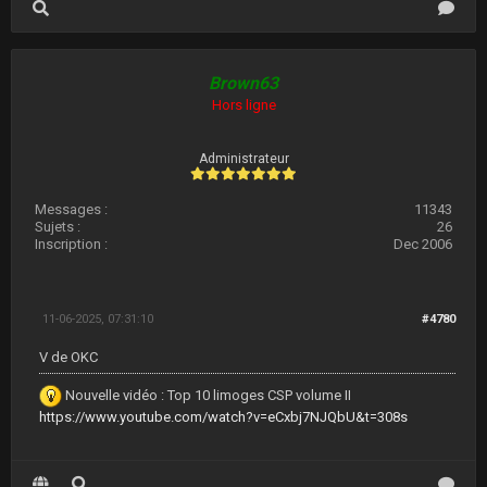
Brown63
Hors ligne
Administrateur
Messages :
11343
Sujets :
26
Inscription :
Dec 2006
11-06-2025, 07:31:10
#4780
V de OKC
Nouvelle vidéo : Top 10 limoges CSP volume II
https://www.youtube.com/watch?v=eCxbj7NJQbU&t=308s