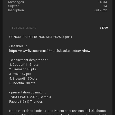
Messages :
14034
Sujets :
14
Inscription :
Jul 2022
11-06-2025, 06:52:40
#4779
CONCOURS DE PRONOS NBA 2025.(à ptiti)
- le tableau :
https://www.livescore.in/fr/match/basket.../draw/draw
- classement des pronos :
1. Coubert'1 : 51 pts
2. Fireman : 48 pts
3. hv63 : 47 pts
4. Brown63 : 30 pts
5. Indotim : 30 pts
- présentation du match :
. NBA FINALS 2025 , Game 3.
Pacers (1)-(1) Thunder.
Nous voici dans l'Indiana. Les Pacers sont revenus de l'Oklahoma,