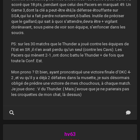
scoré que 18 pts, pendant que celui des Pacers en marquait 49. Un
Game 3,dont la clé a peut-être été,la défense étouffante sur
SGA,qui lui a fait perdre notamment,6 balles. Inutile de préciser
que le gaillard,qui sait à quoi s'attendre,devra être + vigilant
dorénavant, sous peine de voir son équipe, s'enfoncer dans les
soucis.
PS: sur les 30 matchs que le Thunder a joué contre les équipes de
l'Est en SR ,il n'en avait perdu qu'un seul (contre les Cavs). Les
Pacers qui mènent 2-1 ,ont donc battu le Thunder + de fois que
toute la Conf. Est.
Mon prono ? Et bien, ayant pronostiqué une victoire finale d'OKC 4-
2 ,et vu qu'il y a déjà 2 défaites dans la musette, je suis désormais
obligé de prédire une victoire de mes chouchous, à chaque match.
Je joue donc : V du Thunder. ( Mais j'avoue que je ne parierais pas
les croquettes de mon chat, là dessus)
hv63