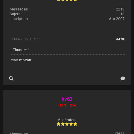
Messages :
2213
Sujets :
13
Inscription :
Apr 2007
11-06-2025, 16:37:53
#4785
- Thunder !
ciao mozart!
hv63
Hors ligne
Modérateur
Messages :
17631