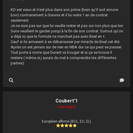
KD est vieux et n'est plus dans son prime (bien qu'il soit encore
bon) contrairement à Giannis et il lui reste 1 an de contrat
seulement.
Je ne suis pas sur que lui veuille rester et pas sur non plus que les
Suns veuillent le garder jusqu'à la fin de son contrat. Surtout qu'on
a déjà vu que la formule ne marchait pas avec Beal en +.
Sauf si ils arrivaient à se débarrasser par miracle de Beal cet été.
Après on est jamais sur de rien en NBA dur ce qui peut se passer.
Tout porte à croire que Durant va bouger et si ça se trouve il
restera ( même si j aurais du mal à comprendre les différentes
parties)
Coubert'1
Hors ligne
Européen affirmé (BCL, EC, EL)