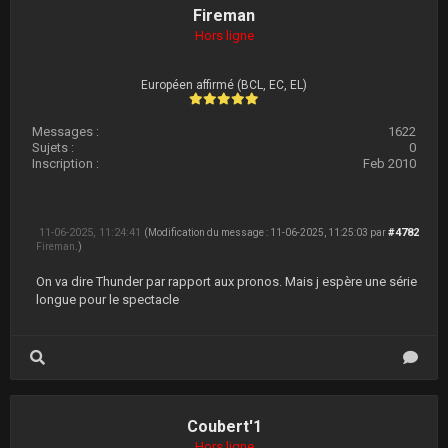
Fireman
Hors ligne
Européen affirmé (BCL, EC, EL)
Messages :
1622
Sujets :
0
Inscription :
Feb 2010
11-06-2025, 11:24:41
#4782
(Modification du message : 11-06-2025, 11:25:03 par
Fireman
.)
On va dire Thunder par rapport aux pronos. Mais j espère une série
longue pour le spectacle
Coubert'1
Hors ligne