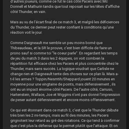
d'autres joueurs, comme ce fut le cas côté Pacers avec Mc
Donnell et Mathurin tandis que tout reposait sur les têtes d'affiche
côté Thunder, en vain.
Mais au vu de l'écart final de ce match 3, et malgré les déficiences
du Thunder, ce dernier peut rester confiant à conditions qu'une
réaction voit le jour.
Comme Daigneault me semble un peu moins borné que
Thibeaudeau, et la SR le prouve, c'est bien difficile de faire un
prono sauf si comme toi "le coeur parle". En regardant les temps
de jeu du match 3 dans les 2 équipes, on voit combien la
répartition fut efficace chez les Pacers et plus concentrée chez le
Thunder, mais sans succès. La logique voudrait que Carlisle ne
change rien et Daigneault tente des choses sur ce plan là. Mais a-
t-il les armes ? Toppin/Nesmtih/Sheppard jouent 20 minutes en
moyenne pour une vingtaine de points, mais défensivement , ils
ont eu un impact énorme côté Pacers. De l'autre côté, Carruso,
Hartenstein, Wallace, Joe et Wiggins n'ont pas donné l'impression
de peser autant défensivement et encore moins offensivement.
Ce qui est étonnant dans ce match 3, c'est que le Thunder débute
très bien les 2 mi-temps, mais au fil des minutes, les Pacers
grignotent leur retard au gré des rotations. Ce qui tend à confirmer
que c'est plus la défense qui le permet plutôt que l'attaque. Et on