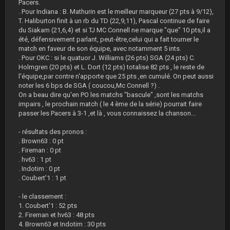
Pacers.
. Pour Indiana : B. Mathurin est le meilleur marqueur (27 pts à 9/12),
T. Haliburton finit à un rb du TD (22,9,11), Pascal continue de faire
du Siakam (21,6,4) et si TJ MC Connell ne marque "que" 10 pts,il a
été, défensivement parlant, peut-être,celui qui a fait tourner le
match en faveur de son équipe, avec notamment 5 ints.
. Pour OKC : si le quatuor J. Williams (26 pts) SGA (24 pts) C.
Holmgren (20 pts) et L. Dort (12 pts) totalise 82 pts , le reste de
l'équipe,par contre n'apporte que 25 pts ,en cumulé. On peut aussi
noter les 6 bps de SGA ( coucou,Mc Connell ?) .
On a beau dire qu'en PO les matchs "bascule" ,sont les matchs
impairs , le prochain match ( le 4 ème de la série) pourrait faire
passer les Pacers à 3-1 ,et là , vous connaissez la chanson...
- résultats des pronos :
. Brown63 : 0 pt
. Fireman : 0 pt
. hv63 : 1 pt
. Indotim : 0 pt
. Coubert'1 : 1 pt
- le classement :
1. Coubert'1 : 52 pts
2. Fireman et hv63 : 48 pts
4. Brown63 et Indotim : 30 pts