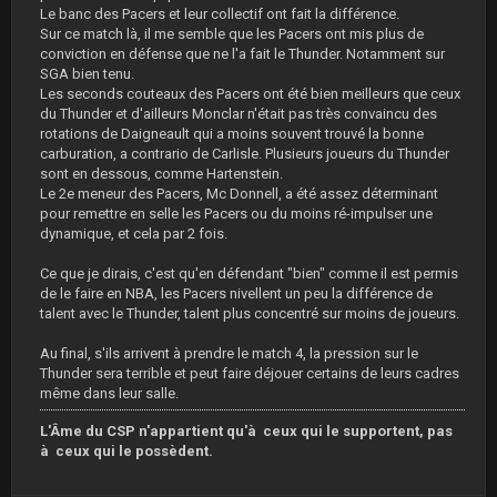
Le banc des Pacers et leur collectif ont fait la différence.
Sur ce match là, il me semble que les Pacers ont mis plus de
conviction en défense que ne l'a fait le Thunder. Notamment sur
SGA bien tenu.
Les seconds couteaux des Pacers ont été bien meilleurs que ceux
du Thunder et d'ailleurs Monclar n'était pas très convaincu des
rotations de Daigneault qui a moins souvent trouvé la bonne
carburation, a contrario de Carlisle. Plusieurs joueurs du Thunder
sont en dessous, comme Hartenstein.
Le 2e meneur des Pacers, Mc Donnell, a été assez déterminant
pour remettre en selle les Pacers ou du moins ré-impulser une
dynamique, et cela par 2 fois.
Ce que je dirais, c'est qu'en défendant "bien" comme il est permis
de le faire en NBA, les Pacers nivellent un peu la différence de
talent avec le Thunder, talent plus concentré sur moins de joueurs.
Au final, s'ils arrivent à prendre le match 4, la pression sur le
Thunder sera terrible et peut faire déjouer certains de leurs cadres
même dans leur salle.
L'Âme du CSP n'appartient qu'à ceux qui le supportent, pas
à ceux qui le possèdent.