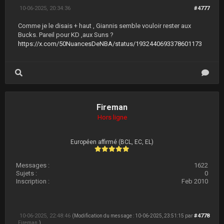
10-06-2025, 20:34:36
#4777
Comme je le disais + haut , Giannis semble vouloir rester aux
Bucks. Pareil pour KD ,aux Suns ?
https://x.com/50NuancesDeNBA/status/1932440693378601173
Fireman
Hors ligne
Européen affirmé (BCL, EC, EL)
Messages :
1622
Sujets :
0
Inscription :
Feb 2010
10-06-2025, 22:48:46
#4778
(Modification du message : 10-06-2025, 23:51:15 par
Fireman
.)