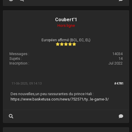
Coubert'1
Hors ligne
Européen affirmé (BCL, EC, EL)
Messages :
14034
Sujets :
14
Inscription :
Jul 2022
11-06-2025, 09:14:13
#4781
Des nouvelles,un peu rassurantes du prince Hali :
https://www.basketusa.com/news/752571/ty...le-game-3/