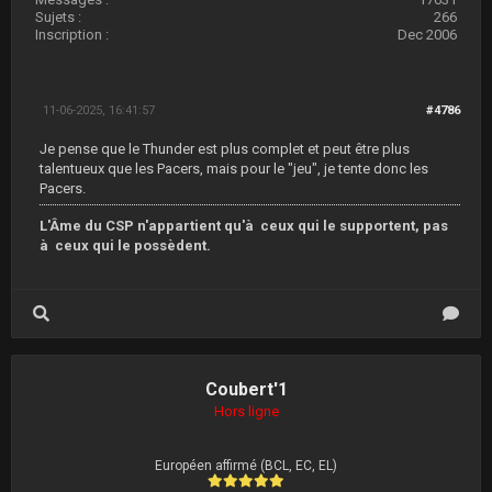
Sujets :
266
Inscription :
Dec 2006
11-06-2025, 16:41:57
#4786
Je pense que le Thunder est plus complet et peut être plus
talentueux que les Pacers, mais pour le "jeu", je tente donc les
Pacers.
L'Âme du CSP n'appartient qu'à ceux qui le supportent, pas
à ceux qui le possèdent.
Coubert'1
Hors ligne
Européen affirmé (BCL, EC, EL)