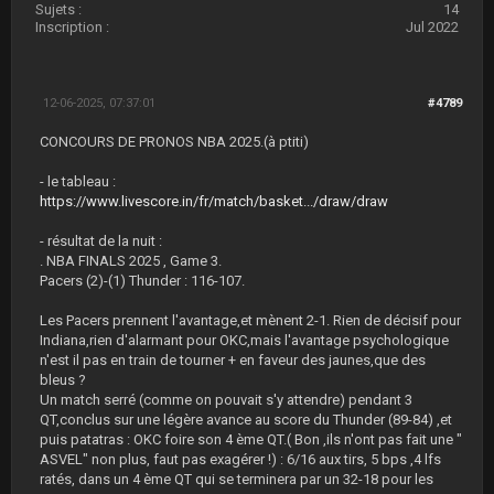
Sujets :
14
Inscription :
Jul 2022
12-06-2025, 07:37:01
#4789
CONCOURS DE PRONOS NBA 2025.(à ptiti)
- le tableau :
https://www.livescore.in/fr/match/basket.../draw/draw
- résultat de la nuit :
. NBA FINALS 2025 , Game 3.
Pacers (2)-(1) Thunder : 116-107.
Les Pacers prennent l'avantage,et mènent 2-1. Rien de décisif pour
Indiana,rien d'alarmant pour OKC,mais l'avantage psychologique
n'est il pas en train de tourner + en faveur des jaunes,que des
bleus ?
Un match serré (comme on pouvait s'y attendre) pendant 3
QT,conclus sur une légère avance au score du Thunder (89-84) ,et
puis patatras : OKC foire son 4 ème QT.( Bon ,ils n'ont pas fait une "
ASVEL" non plus, faut pas exagérer !) : 6/16 aux tirs, 5 bps ,4 lfs
ratés, dans un 4 ème QT qui se terminera par un 32-18 pour les