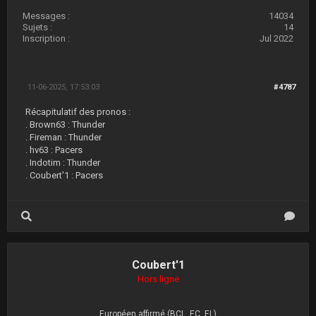
Messages :
14034
Sujets :
14
Inscription :
Jul 2022
11-06-2025, 17:53:03
#4787
Récapitulatif des pronos :
. Brown63 : Thunder
. Fireman : Thunder
. hv63 : Pacers
. Indotim : Thunder
. Coubert'1 : Pacers
Coubert'1
Hors ligne
Européen affirmé (BCL, EC, EL)