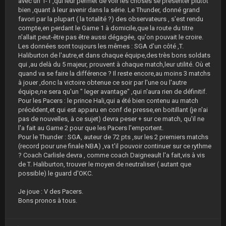
avec un 1-1 ,qui leur permet de voir les choses se présenter plutôt
bien ,quant à leur avenir dans la série. Le Thunder, donné grand
favori par la plupart ( la totalité ?) des observateurs , s'est rendu
compte,en perdant le Game 1 à domicile,que la route du titre
n'allait peut-être pas être aussi dégagée, qu'on pouvait le croire.
Les données sont toujours les mêmes : SGA d'un côté ,T.
Haliburton de l'autre,et dans chaque équipe,des très bons soldats
qui ,au delà du 5 majeur, prouvent à chaque match,leur utilité. Où et
quand va se faire la différence ? Il reste encore,au moins 3 matchs
à jouer ,donc la victoire obtenue ce soir par l'une ou l'autre
équipe,ne sera qu'un " leger avantage" ,qui n'aura rien de définitif.
Pour les Pacers : le prince Hali,qui a été bien contenu au match
précédent,et qui est apparu en conf de presse,en boitillant (je n'ai
pas de nouvelles, à ce sujet) devra peser + sur ce match, qu'il ne
l'a fait au Game 2 pour que les Pacers l'emportent.
Pour le Thunder : SGA, auteur de 72 pts ,sur les 2 premiers matchs
(record pour une finale NBA) ,va t'il pouvoir continuer sur ce rythme
? Coach Carlisle devra , comme coach Daigneault l'a fait,vis à vis
de T. Haliburton, trouver le moyen de neutraliser ( autant que
possible) le guard d'OKC.
Je joue : V des Pacers.
Bons pronos à tous.