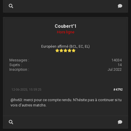
Coubert'1
Hors ligne
Européen affirmé (BCL, EC, EL)
Messages :
14034
Sujets :
14
Inscription :
Jul 2022
12-06-2025, 15:59:25
#4792
@hv63: merci pour ce compte rendu. N'hésite pas à continuer si tu
vois d'autres matchs.