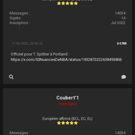
Messages :
14034
Sujets :
14
Inscription :
Jul 2022
11-06-2025, 20:56:25
#4788
Officiel pour T. Splitter à Portland :
https://x.com/50NuancesDeNBA/status/1932872222638493806
Coubert'1
Hors ligne
Européen affirmé (BCL, EC, EL)
Messages :
14034