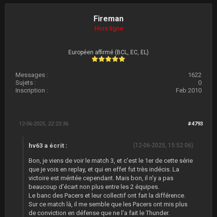
Fireman
Hors ligne
Européen affirmé (BCL, EC, EL)
Messages :
1622
Sujets :
0
Inscription :
Feb 2010
12-06-2025, 22:23:36
#4793
hv63 a écrit :
(12-06-2025, 15:52:06)
Bon, je viens de voir le match 3, et c'est le 1er de cette série
que je vois en replay, et qui en effet fut très indécis. La
victoire est méritée cependant. Mais bon, il n'y a pas
beaucoup d'écart non plus entre les 2 équipes.
Le banc des Pacers et leur collectif ont fait la différence.
Sur ce match là, il me semble que les Pacers ont mis plus
de conviction en défense que ne l'a fait le Thunder.