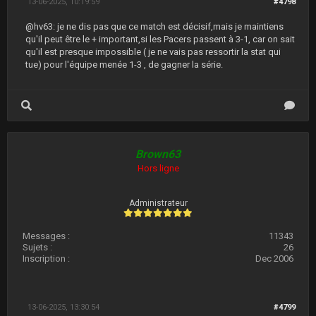
13-06-2025, 10:19:59
#4798
@hv63: je ne dis pas que ce match est décisif,mais je maintiens
qu'il peut être le + important,si les Pacers passent à 3-1, car on sait
qu'il est presque impossible ( je ne vais pas ressortir la stat qui
tue) pour l'équipe menée 1-3 , de gagner la série.
Brown63
Hors ligne
Administrateur
Messages :
11343
Sujets :
26
Inscription :
Dec 2006
13-06-2025, 13:30:54
#4799