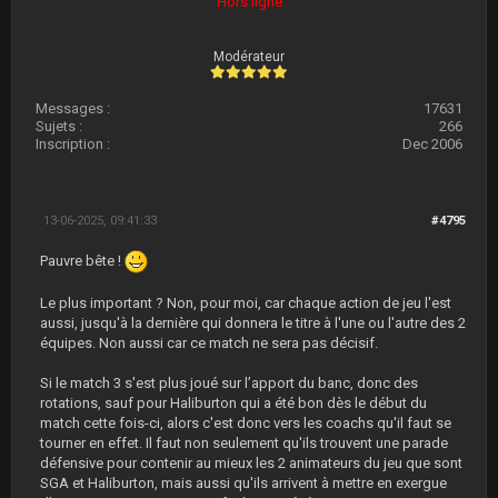
Hors ligne
Modérateur
Messages :
17631
Sujets :
266
Inscription :
Dec 2006
13-06-2025, 09:41:33
#4795
Pauvre bête !
Le plus important ? Non, pour moi, car chaque action de jeu l'est
aussi, jusqu'à la dernière qui donnera le titre à l'une ou l'autre des 2
équipes. Non aussi car ce match ne sera pas décisif.
Si le match 3 s'est plus joué sur l’apport du banc, donc des
rotations, sauf pour Haliburton qui a été bon dès le début du
match cette fois-ci, alors c'est donc vers les coachs qu'il faut se
tourner en effet. Il faut non seulement qu'ils trouvent une parade
défensive pour contenir au mieux les 2 animateurs du jeu que sont
SGA et Haliburton, mais aussi qu'ils arrivent à mettre en exergue