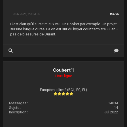
10-06-2025, 20:23:00
#4776
C'est clair qu'il aurait mieux valu un Booker par exemple. Un projet
sur une longue durée. Là on est sur du hyper court termiste. Si en +
pas de blessures de Durant.
Coubert'1
Hors ligne
Européen affirmé (BCL, EC, EL)
Messages :
14034
Sujets :
14
Inscription :
Jul 2022