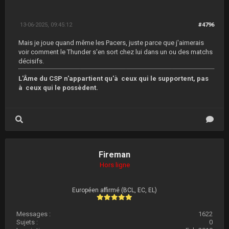
13-06-2025, 09:45:12
#4796
Mais je joue quand même les Pacers, juste parce que j'aimerais
voir comment le Thunder s'en sort chez lui dans un ou des matchs
décisifs.
L'Âme du CSP n'appartient qu'à ceux qui le supportent, pas
à ceux qui le possèdent.
Fireman
Hors ligne
Européen affirmé (BCL, EC, EL)
Messages :
1622
Sujets :
0