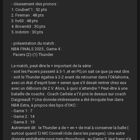
- classement des pronos :
1. Coubert'1 : 52 pts
2. Fireman : 48 pts
3. hv63 : 48 pts
4. Brown63 : 30 pts
5. Indotim : 30 pts
- présentation du match :
NBA FINALS 2025 , Game 4 :
. Pacers (2)-(1) Thunder.
Le match, peut-être le + important de la série :
- soit les Pacers passent à 3-1 ,et en PO,on sait ce que ça veut dire.
- soit le Thunder égalise à 2-2 avant de retourner dans l'Oklahoma,
avec un état d'esprit bien + serein que s'il devait rentrer chez eux
avec un débours de 2 V. Alors, à quoi s'attendre ? Peut-être à une
bataille de coachs . Coach Carlisle a t'il pris le dessus sur coach
Daigneault ? Une donnée intéressante a été évoquée hier dans
NBA Extra, à propos des bps d'OKC :
- Game 1 : 7
- Game 2 : 14
- Game 3 : 19
Autrement dit : le Thunder a de + en + de mal à conserver la balle (
surtout quand TJ MC Connell rôde dans les parages). Une autre
donnée embêtante pour mes chouchous : au Game 3 ,leur banc n'a