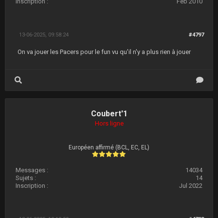
Inscription :
Feb 2010
13-06-2025, 09:58:24
#4797
On va jouer les Pacers pour le fun vu qu'il n'y a plus rien à jouer
Coubert'1
Hors ligne
Européen affirmé (BCL, EC, EL)
Messages :
14034
Sujets :
14
Inscription :
Jul 2022