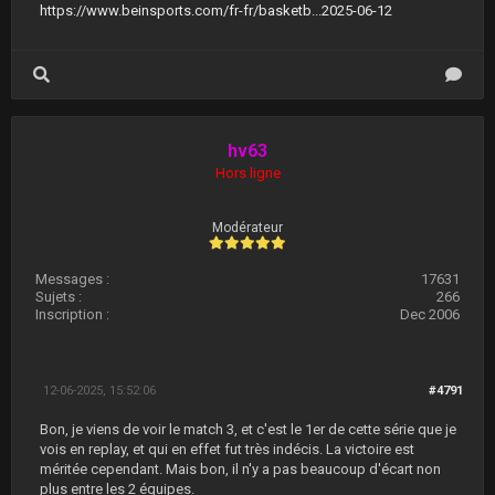
https://www.beinsports.com/fr-fr/basketb...2025-06-12
hv63
Hors ligne
Modérateur
Messages :
17631
Sujets :
266
Inscription :
Dec 2006
12-06-2025, 15:52:06
#4791
Bon, je viens de voir le match 3, et c'est le 1er de cette série que je
vois en replay, et qui en effet fut très indécis. La victoire est
méritée cependant. Mais bon, il n'y a pas beaucoup d'écart non
plus entre les 2 équipes.