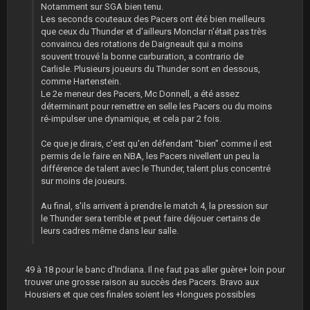
Notamment sur SGA bien tenu.
Les seconds couteaux des Pacers ont été bien meilleurs
que ceux du Thunder et d'ailleurs Monclar n'était pas très
convaincu des rotations de Daigneault qui a moins
souvent trouvé la bonne carburation, a contrario de
Carlisle. Plusieurs joueurs du Thunder sont en dessous,
comme Hartenstein.
Le 2e meneur des Pacers, Mc Donnell, a été assez
déterminant pour remettre en selle les Pacers ou du moins
ré-impulser une dynamique, et cela par 2 fois.
Ce que je dirais, c'est qu'en défendant "bien" comme il est
permis de le faire en NBA, les Pacers nivellent un peu la
différence de talent avec le Thunder, talent plus concentré
sur moins de joueurs.
Au final, s'ils arrivent à prendre le match 4, la pression sur
le Thunder sera terrible et peut faire déjouer certains de
leurs cadres même dans leur salle.
49 à 18 pour le banc d'Indiana. Il ne faut pas aller guère+ loin pour
trouver une grosse raison au succès des Pacers. Bravo aux
Housiers et que ces finales soient les +longues possibles