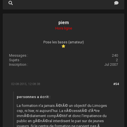
piem
Hors ligne
Pose les bases (amateur)
Messages :
240
Sujets :
2
Inscription :
Jul 2007
02-08-2015, 12:08:38
#54
personnes a écrit :
La formation n'a jamais Ã©tÃ© un objectif du Limoges
csp, ni hier, ni aujourd'hui. La nÃ©cessitÃ© d'Ãªtre
immÃ©diatement compÃ©titif et donc l'impatience du
public en gÃ©nÃ©ral interdisent le pari sur de jeunes
joueurs. Si le centre de formation ne parvient pas Ã