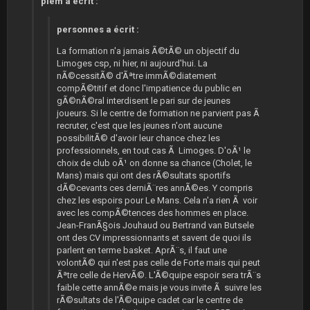
piem a écrit :
personnes a écrit :
La formation n'a jamais Ã©tÃ© un objectif du
Limoges csp, ni hier, ni aujourd'hui. La
nÃ©cessitÃ© d'Ãªtre immÃ©diatement
compÃ©titif et donc l'impatience du public en
gÃ©nÃ©ral interdisent le pari sur de jeunes
joueurs. Si le centre de formation ne parvient pas Ã
recruter, c'est que les jeunes n'ont aucune
possibilitÃ© d'avoir leur chance chez les
professionnels, en tout cas Ã Limoges. D'oÃ¹ le
choix de club oÃ¹ on donne sa chance (Cholet, le
Mans) mais qui ont des rÃ©sultats sportifs
dÃ©cevants ces derniÃ¨res annÃ©es. Y compris
chez les espoirs pour Le Mans. Cela n'a rien Ã voir
avec les compÃ©tences des hommes en place.
Jean-FranÃ§ois Jouhaud ou Bertrand van Butsele
ont des CV impressionnants et savent de quoi ils
parlent en terme basket. AprÃ¨s, il faut une
volontÃ© qui n'est pas celle de Forte mais qui peut
Ãªtre celle de HervÃ©. L'Ã©quipe espoir sera trÃ¨s
faible cette annÃ©e mais je vous invite Ã suivre les
rÃ©sultats de l'Ã©quipe cadet car le centre de