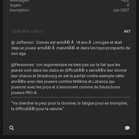
Messages :
1422
Sujets :
0
Inscription :
Jun 2007
02-08-2015, 13:42:12
#57
@ Jefferson : Dumas est arrivÃ© Ã 18 ans Ã Limoges et etait
deja un joueur arrivÃ© Ã maturitÃ© et dans les tops prospects de
son age.
@Personnes : ton argumentaire ne tient pas sur le fait que les
jeunes vont dans les clubs en difficultÃ© s sensÃ©s leur donner
leur chance et Strasbourg en est le parfait contre exemple cette
annÃ©e avec des joueurs comme Ntilikina et Labanca qui
joueront avec les pros et s'annoncent comme de futurs bons
joueurs PRO A.
"Va chercher la peur pour la dominer, la fatigue pour en triompher,
la difficultÃ© pour la vaincre."