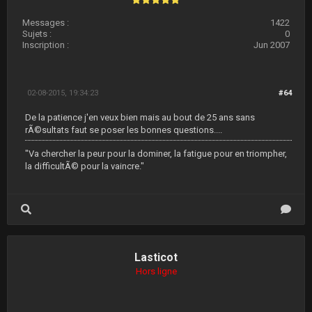
Messages :
1422
Sujets :
0
Inscription :
Jun 2007
02-08-2015, 19:34:23
#64
De la patience j'en veux bien mais au bout de 25 ans sans
rÃ©sultats faut se poser les bonnes questions....
"Va chercher la peur pour la dominer, la fatigue pour en triompher,
la difficultÃ© pour la vaincre."
Lasticot
Hors ligne