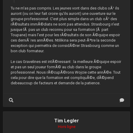
Tu ne m'as pas compris. Les jeunes vont dans des clubs oÃ¹ ils
auront (ou on leur fait croire qu'ils auront) une ouverture sur le
groupe professionnel. C'est plus simple dans un club oÃ¹ des
rÃ©sultats immÃ©diats ne sont pas attendus. Strasbourg n'est
jusque lÃ pas un club reconnu pour sa formation (Ã part
Toupane) mais l'est pour les rÃ©sultats de son Ã©quipe espoir
ces derniÃ¨res annÃ©es. Ntilikina sera peut-Ãªtre la seconde
exception qui permettra de considÃ©rer Strasbourg comme un
bon club formateur.
Le cas Gravelines est intÃ©ressant : la meilleure Ã©quipe espoir
et pas un seul joueur formÃ© au club dans le groupe
professionnel. Nous rÃ©cupÃ©rons Wojcie cette annÃ©e. Tout
cela pour dire que la formation est compliquÃ©e, dÃ©pend
debeaucoup de facteurs et demande de la patience.
Tim Legler
Hors ligne