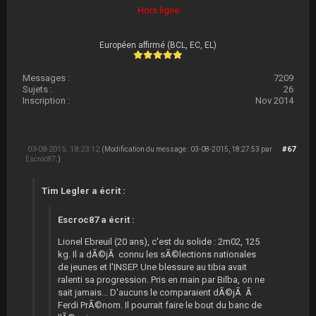
Hors ligne
Européen affirmé (BCL, EC, EL)
Messages :
7209
Sujets :
26
Inscription :
Nov 2014
03-08-2015, 18:23:12
#67
(Modification du message : 03-08-2015, 18:27:53 par
Escroc87
.)
Tim Legler a écrit :
Escroc87 a écrit :
Lionel Ebreuil (20 ans), c'est du solide : 2m02, 125
kg. Il a dÃ©jÃ connu les sÃ©lections nationales
de jeunes et l'INSEP. Une blessure au tibia avait
ralenti sa progression. Pris en main par Bilba, on ne
sait jamais... D'aucuns le comparaient dÃ©jÃ Ã
Ferdi PrÃ©nom. Il pourrait faire le bout du banc de