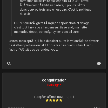
formation ne se limite aux espoirs. Si le CSP arrive
Ã Ãªtre compÃ©titif en cadets, il pourra l'Ãªtre
dans deux ou trois ans en espoirs. C'est la politique
du club.
LES 97 qui intÃ¨grent l'Ã©quipe espoir eboh et delage
c'est tout il n'y a pas l'ascenseur, tisserand, marnette,
mamadou debat, bonnafy, reynier, vont ailleurs
Certes, mais aprÃ¨s, il faut du talent ou/et la volontÃ© de devenir
basketteur professionnel. Et pour les cas que tu cites, l'un ou
l'autre n'Ã©tait pas au rendez-vous.
conquistador
Hors ligne
Européen affirmé (BCL, EC, EL)