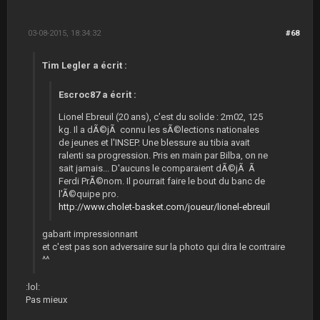
03-08-2015, 18:34:32
#68
Tim Legler a écrit :
Escroc87 a écrit :
Lionel Ebreuil (20 ans), c'est du solide : 2m02, 125
kg. Il a dÃ©jÃ connu les sÃ©lections nationales
de jeunes et l'INSEP. Une blessure au tibia avait
ralenti sa progression. Pris en main par Bilba, on ne
sait jamais... D'aucuns le comparaient dÃ©jÃ Ã
Ferdi PrÃ©nom. Il pourrait faire le bout du banc de
l'Ã©quipe pro.
http://www.cholet-basket.com/joueur/lionel-ebreuil
gabarit impressionnant
et c'est pas son adversaire sur la photo qui dira le contraire
^^
:lol:
Pas mieux