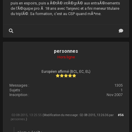
puis en espoirs, puis a Ã©tÃ© intÃ©grÃ© aux entraÃ®nements
de l'Ã©quipe pro Ã 18 ans avec Tanjevic et a fini meneur titulaire
du triplÃ©. Sa formation, c'est au CSP quand mÃªme.
personnes
Hors ligne
Européen affirmé (BCL, EC, EL)
Messages :
1305
Sujets :
1
Inscription :
Nov 2007
02-08-2015, 13:25:55
#56
(Modification du message : 02-08-2015, 13:26:36 par
personnes
.)