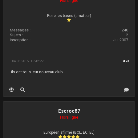
Hors ligne
Pose les bases (amateur)
Messages :
240
Sujets :
2
Inscription :
Jul 2007
04-08-2015, 19:42:22
#73
ils ont tous leur nouveau club
Escroc87
Hors ligne
Européen affirmé (BCL, EC, EL)