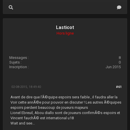
Lasticot
Hors ligne
Messages :
8
Sujets :
0
Inscription :
Jun 2015
02-08-2015, 18:49:40
#61
Avant de dire que l'Ã©quipe espoirs sera faible , il faudra aller la
Voir cette annÃ©e pour pouvoir en discuter ! Les autres Ã©quipes
espoirs perdent beaucoup de joueurs majeurs
Lionel Ebreuil, Abou diallo sont de joueurs confirmÃ©s espoirs et
Vincent fauchÃ© est international u18
Wait and see...