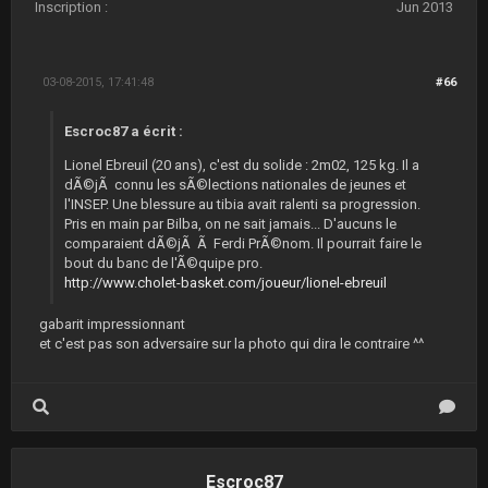
Inscription :
Jun 2013
03-08-2015, 17:41:48
#66
Escroc87 a écrit :
Lionel Ebreuil (20 ans), c'est du solide : 2m02, 125 kg. Il a
dÃ©jÃ connu les sÃ©lections nationales de jeunes et
l'INSEP. Une blessure au tibia avait ralenti sa progression.
Pris en main par Bilba, on ne sait jamais... D'aucuns le
comparaient dÃ©jÃ Ã Ferdi PrÃ©nom. Il pourrait faire le
bout du banc de l'Ã©quipe pro.
http://www.cholet-basket.com/joueur/lionel-ebreuil
gabarit impressionnant
et c'est pas son adversaire sur la photo qui dira le contraire ^^
Escroc87