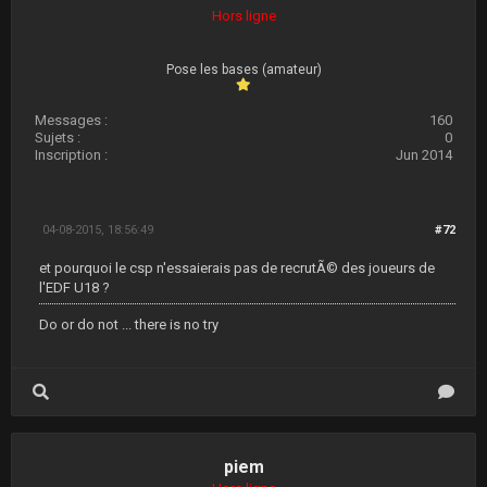
Hors ligne
Pose les bases (amateur)
Messages :
160
Sujets :
0
Inscription :
Jun 2014
04-08-2015, 18:56:49
#72
et pourquoi le csp n'essaierais pas de recrutÃ© des joueurs de
l'EDF U18 ?
Do or do not ... there is no try
piem