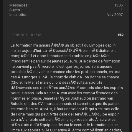
Messages :
1305
Sujets :
1
Inscription :
Nov 2007
02-08-2015, 10:46:54
#52
La formation n'a jamais Ã©tÃ© un objectif du Limoges csp, ni
hier, ni aujourd'hui. La nÃ©cessitÃ© d'Ãªtre immÃ©diatement
compÃ©titif et donc l'impatience du public en gÃ©nÃ©ral
interdisent le pari sur de jeunes joueurs. Si le centre de formation
ne parvient pas Ã recruter, c'est que les jeunes n'ont aucune
possibilitÃ© d'avoir leur chance chez les professionnels, en tout
cas Ã Limoges. D'oÃ¹ le choix de club oÃ¹ on donne sa chance
(Cholet, le Mans) mais qui ont des rÃ©sultats sportifs
dÃ©cevants ces derniÃ¨res annÃ©es. Y compris chez les espoirs
pour Le Mans. Cela n'a rien Ã voir avec les compÃ©tences des
hommes en place. Jean-FranÃ§ois Jouhaud ou Bertrand van
Butsele ont des CV impressionnants et savent de quoi ils parlent
en terme basket. AprÃ¨s, il faut une volontÃ© qui n'est pas celle
de Forte mais qui peut Ãªtre celle de HervÃ©. L'Ã©quipe espoir
sera trÃ¨s faible cette annÃ©e mais je vous invite Ã suivre les
rÃ©sultats de l'Ã©quipe cadet car le centre de formation ne se
limite aux espoirs. Si le CSP arrive Ã Ãªtre compÃ©titif en cadets,