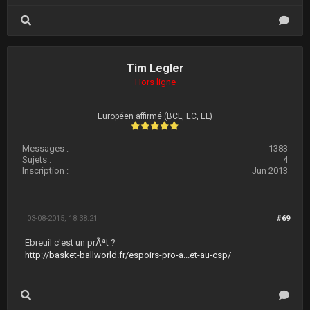
Tim Legler
Hors ligne
Européen affirmé (BCL, EC, EL)
Messages :
1383
Sujets :
4
Inscription :
Jun 2013
03-08-2015, 18:38:21
#69
Ebreuil c'est un prÃªt ?
http://basket-ballworld.fr/espoirs-pro-a...et-au-csp/