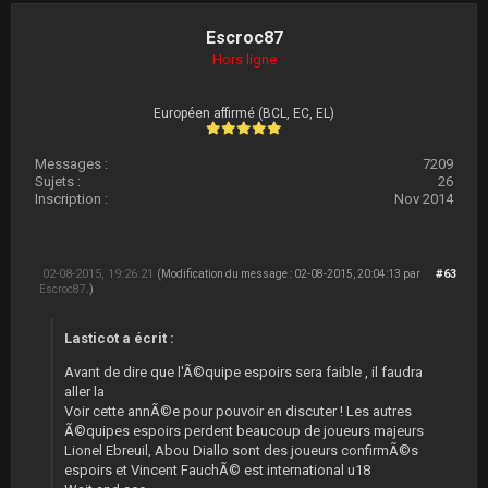
Escroc87
Hors ligne
Européen affirmé (BCL, EC, EL)
Messages :
7209
Sujets :
26
Inscription :
Nov 2014
02-08-2015, 19:26:21
#63
(Modification du message : 02-08-2015, 20:04:13 par
Escroc87
.)
Lasticot a écrit :
Avant de dire que l'Ã©quipe espoirs sera faible , il faudra
aller la
Voir cette annÃ©e pour pouvoir en discuter ! Les autres
Ã©quipes espoirs perdent beaucoup de joueurs majeurs
Lionel Ebreuil, Abou Diallo sont des joueurs confirmÃ©s
espoirs et Vincent FauchÃ© est international u18