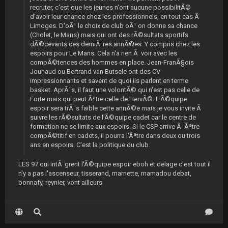
recruter, c'est que les jeunes n'ont aucune possibilitÃ©
d'avoir leur chance chez les professionnels, en tout cas Ã
Limoges. D'oÃ¹ le choix de club oÃ¹ on donne sa chance
(Cholet, le Mans) mais qui ont des rÃ©sultats sportifs
dÃ©cevants ces derniÃ¨res annÃ©es. Y compris chez les
espoirs pour Le Mans. Cela n'a rien Ã voir avec les
compÃ©tences des hommes en place. Jean-FranÃ§ois
Jouhaud ou Bertrand van Butsele ont des CV
impressionnants et savent de quoi ils parlent en terme
basket. AprÃ¨s, il faut une volontÃ© qui n'est pas celle de
Forte mais qui peut Ãªtre celle de HervÃ©. L'Ã©quipe
espoir sera trÃ¨s faible cette annÃ©e mais je vous invite Ã
suivre les rÃ©sultats de l'Ã©quipe cadet car le centre de
formation ne se limite aux espoirs. Si le CSP arrive Ã Ãªtre
compÃ©titif en cadets, il pourra l'Ãªtre dans deux ou trois
ans en espoirs. C'est la politique du club.
LES 97 qui intÃ¨grent l'Ã©quipe espoir eboh et delage c'est tout il
n'y a pas l'ascenseur, tisserand, marnette, mamadou debat,
bonnafy, reynier, vont ailleurs