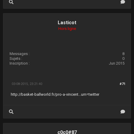
Lasticot
Hors ligne
Messages :
8
Sujets :
0
Inscription :
Jun 2015
03-08-2015, 23:21:40
#71
http://basket-ballworld.fr/pro-a-vincent...um=twitter
c0c0#87