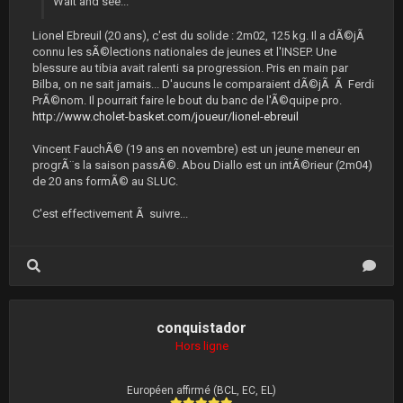
Wait and see...
Lionel Ebreuil (20 ans), c'est du solide : 2m02, 125 kg. Il a dÃ©jÃ
connu les sÃ©lections nationales de jeunes et l'INSEP. Une
blessure au tibia avait ralenti sa progression. Pris en main par
Bilba, on ne sait jamais... D'aucuns le comparaient dÃ©jÃ Ã Ferdi
PrÃ©nom. Il pourrait faire le bout du banc de l'Ã©quipe pro.
http://www.cholet-basket.com/joueur/lionel-ebreuil
Vincent FauchÃ© (19 ans en novembre) est un jeune meneur en
progrÃ¨s la saison passÃ©. Abou Diallo est un intÃ©rieur (2m04)
de 20 ans formÃ© au SLUC.
C'est effectivement Ã suivre...
conquistador
Hors ligne
Européen affirmé (BCL, EC, EL)