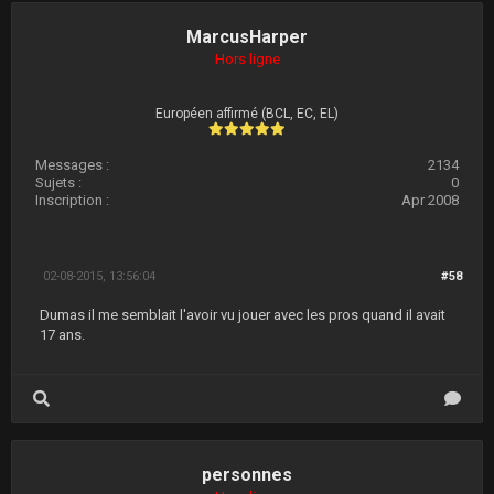
MarcusHarper
Hors ligne
Européen affirmé (BCL, EC, EL)
Messages :
2134
Sujets :
0
Inscription :
Apr 2008
02-08-2015, 13:56:04
#58
Dumas il me semblait l'avoir vu jouer avec les pros quand il avait
17 ans.
personnes