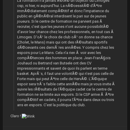
La formation n'a jamais Ã©tÃ© un objectif du Limoges
csp, ni hier, ni aujourd'hui. La nÃ©cessitÃ© d'Ãªtre
immÃ©diatement compÃ©titif et donc l'impatience du
public en gÃ©nÃ©ral interdisent le pari sur de jeunes
joueurs. Si le centre de formation ne parvient pas Ã
recruter, c'est que les jeunes n'ont aucune possibilitÃ©
d'avoir leur chance chez les professionnels, en tout cas Ã
Limoges. D'oÃ¹ le choix de club oÃ¹ on donne sa chance
(Cholet, le Mans) mais qui ont des rÃ©sultats sportifs
dÃ©cevants ces derniÃ¨res annÃ©es. Y compris chez les
espoirs pour Le Mans. Cela n'a rien Ã voir avec les
compÃ©tences des hommes en place. Jean-FranÃ§ois
Jouhaud ou Bertrand van Butsele ont des CV
impressionnants et savent de quoi ils parlent en terme
basket. AprÃ¨s, il faut une volontÃ© qui n'est pas celle de
Forte mais qui peut Ãªtre celle de HervÃ©. L'Ã©quipe
espoir sera trÃ¨s faible cette annÃ©e mais je vous invite Ã
suivre les rÃ©sultats de l'Ã©quipe cadet car le centre de
formation ne se limite aux espoirs. Si le CSP arrive Ã Ãªtre
compÃ©titif en cadets, il pourra l'Ãªtre dans deux ou trois
ans en espoirs. C'est la politique du club.
Claro !