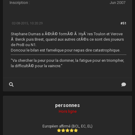
Inscription :
Jun 2007
02-08-2015, 10:20:29
#51
Stephane Dumas a Ã©tÃ© formÃ© Ã HyÃ¨res Toulon et Verove
Ã Berck puis Brest, quand aux autres citÃ©s ce sont des joueurs
de ProB ou N1.
Doncoui le bilan est famelique pour nepas dire catastrophique.
"Va chercher la peur pour la dominer, la fatigue pour en triompher,
la difficultÃ© pour la vaincre."
personnes
Hors ligne
Européen affirmé (BCL, EC, EL)