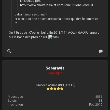
l'Ã©quipe pro.
http://www.cholet-basket.com/joueur/lionel-ebreuil
gabarit impressionnant
et c'est pas son adversaire sur la photo qui dira le contraire
^^
Oui ! Tu as vu ! C'est un bull... En 2013/14 il Ã©tait dÃ©jÃ apparu
sur le banc des pros de CB.
Sebaravis
Hors ligne
Européen affirmé (BCL, EC, EL)
Messages :
5535
Sujets :
38
Inscription :
Feb 2015