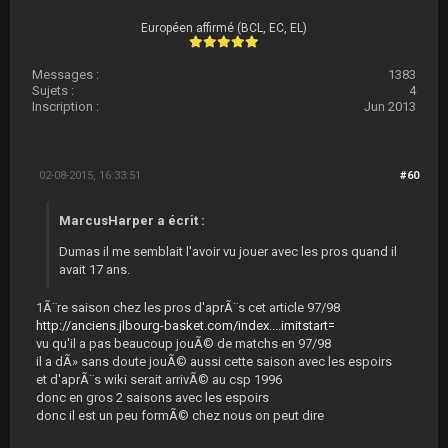
Européen affirmé (BCL, EC, EL)
Messages :
1383
Sujets :
4
Inscription :
Jun 2013
02-08-2015, 16:33:51
#60
MarcusHarper a écrit :
Dumas il me semblait l'avoir vu jouer avec les pros quand il
avait 17 ans.
1Ã¨re saison chez les pros d'aprÃ¨s cet article 97/98
http://anciens.jlbourg-basket.com/index....imitstart=
vu qu'il a pas beaucoup jouÃ© de matchs en 97/98
il a dÃ» sans doute jouÃ© aussi cette saison avec les espoirs
et d'aprÃ¨s wiki serait arrivÃ© au csp 1996
donc en gros 2 saisons avec les espoirs
donc il est un peu formÃ© chez nous on peut dire