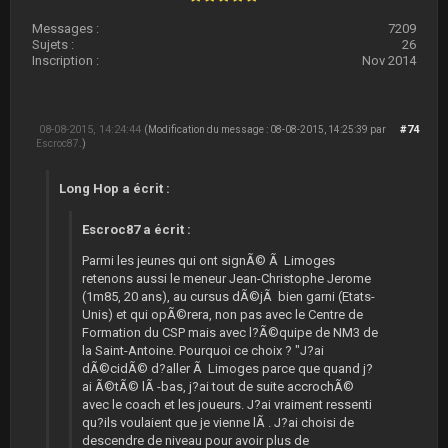
Messages :
7209
Sujets :
26
Inscription :
Nov 2014
08-08-2015, 14:24:44
#74
(Modification du message : 08-08-2015, 14:25:39 par
Escroc87
.)
Long Hop a écrit :
Escroc87 a écrit :
Parmi les jeunes qui ont signÃ© Ã Limoges
retenons aussi le meneur Jean-Christophe Jerome
(1m85, 20 ans), au cursus dÃ©jÃ bien garni (Etats-
Unis) et qui opÃ©rera, non pas avec le Centre de
Formation du CSP mais avec l?Ã©quipe de NM3 de
la Saint-Antoine. Pourquoi ce choix ? "J?ai
dÃ©cidÃ© d?aller Ã Limoges parce que quand j?
ai Ã©tÃ© lÃ -bas, j?ai tout de suite accrochÃ©
avec le coach et les joueurs. J?ai vraiment ressenti
qu?ils voulaient que je vienne lÃ . J?ai choisi de
descendre de niveau pour avoir plus de