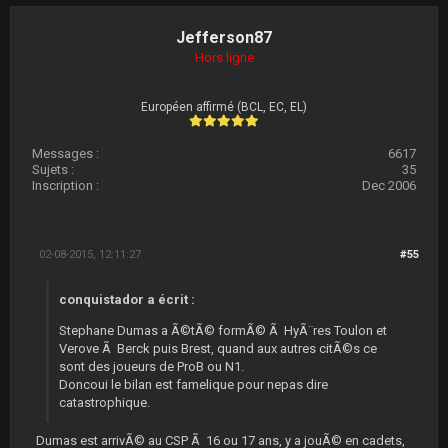
Jefferson87
Hors ligne
Européen affirmé (BCL, EC, EL)
Messages :
6617
Sujets :
35
Inscription :
Dec 2006
02-08-2015, 12:11:27
#55
conquistador a écrit :
Stephane Dumas a Ã©tÃ© formÃ© Ã HyÃ¨res Toulon et
Verove Ã Berck puis Brest, quand aux autres citÃ©s ce
sont des joueurs de ProB ou N1.
Doncoui le bilan est famelique pour nepas dire
catastrophique.
Dumas est arrivÃ© au CSP Ã 16 ou 17 ans, y a jouÃ© en cadets,