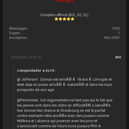
Hors ligne
Européen affirmé (BCL, EC, EL)
Messages :
1305
Sujets :
1
Inscription :
Nov 2007
02-08-2015, 14:31:33
#59
conquistador a écrit :
@ Jefferson : Dumas est arrivÃ© Ã 18 ans Ã Limoges et
etait deja un joueur arrivÃ© Ã maturitÃ© et dans les tops
prospects de son age.
@Personnes : ton argumentaire ne tient pas sur le fait que
les jeunes vont dans les clubs en difficultÃ© s sensÃ©s
leur donner leur chance et Strasbourg en est le parfait
contre exemple cette annÃ©e avec des joueurs comme
Ntilikina et Labanca qui joueront avec les pros et
s'annoncent comme de futurs bons joueurs PRO A.