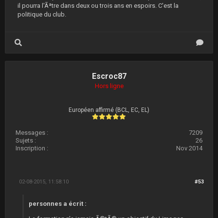
il pourra l'Ãªtre dans deux ou trois ans en espoirs. C'est la
politique du club.
Escroc87
Hors ligne
Européen affirmé (BCL, EC, EL)
Messages :
7209
Sujets :
26
Inscription :
Nov 2014
02-08-2015, 11:58:10
#53
personnes a écrit :