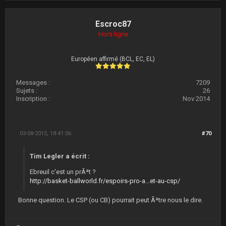
Escroc87
Hors ligne
Européen affirmé (BCL, EC, EL)
Messages :
7209
Sujets :
26
Inscription :
Nov 2014
03-08-2015, 18:41:06
#70
Tim Legler a écrit :
Ebreuil c'est un prÃªt ?
http://basket-ballworld.fr/espoirs-pro-a...et-au-csp/
Bonne question. Le CSP (ou CB) pourrait peut Ãªtre nous le dire.