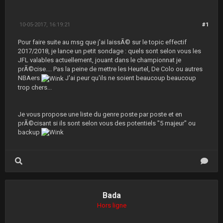
10-05-2017, 16:19:21
#1
Pour faire suite au msg que j'ai laissÃ© sur le topic effectif
2017/2018, je lance un petit sondage : quels sont selon vous les
JFL valables actuellement, jouant dans le championnat je
prÃ©cise.... Pas la peine de mettre les Heurtel, De Colo ou autres
NBAers
J'ai peur qu'ils ne soient beaucoup beaucoup
trop chers...
Je vous propose une liste du genre poste par poste et en
prÃ©cisant si ils sont selon vous des potentiels "5 majeur" ou
backup
Bada
Hors ligne