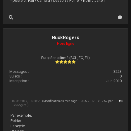
- poste 5 : Fall / Camara / Lessort / Poirier / Koffi / Jaiteh
BuckRogers
Hors ligne
Européen affirmé (BCL, EC, EL)
Messages :
3223
Sujets :
0
Inscription :
Jun 2010
10-05-2017, 16:58:20
#3
(Modification du message : 10-05-2017, 17:12:57 par
BuckRogers
.)
Par exemple,
Poirier
Labeyrie