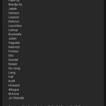
Pape Sy
Bandja Sy
Jaiteh
Camara
Lessort
Evtimov
Lacombe
Leloup
Boutsiele
Julien
Yeguete
Ivernizzi
Fofana
Eito
Ducteil
Nzeuli
De Jong
Lang
Fall
Koffi
Howard
Alingue
M.Kone
JV TRAORE