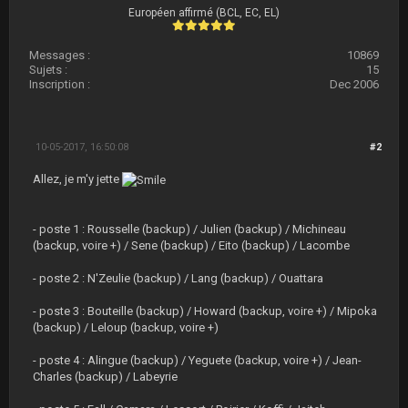
Européen affirmé (BCL, EC, EL)
Messages :
10869
Sujets :
15
Inscription :
Dec 2006
10-05-2017, 16:50:08
#2
Allez, je m'y jette
- poste 1 : Rousselle (backup) / Julien (backup) / Michineau
(backup, voire +) / Sene (backup) / Eito (backup) / Lacombe
- poste 2 : N'Zeulie (backup) / Lang (backup) / Ouattara
- poste 3 : Bouteille (backup) / Howard (backup, voire +) / Mipoka
(backup) / Leloup (backup, voire +)
- poste 4 : Alingue (backup) / Yeguete (backup, voire +) / Jean-
Charles (backup) / Labeyrie