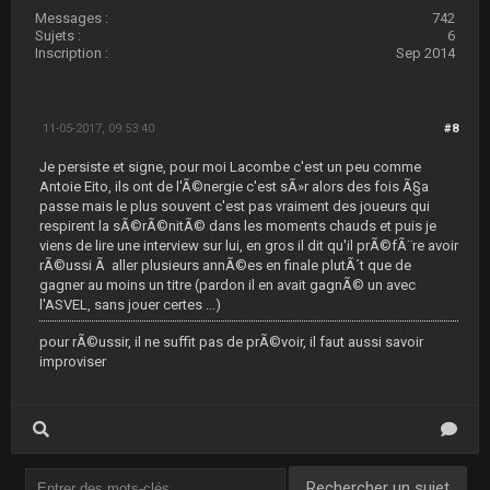
Messages :
742
Sujets :
6
Inscription :
Sep 2014
11-05-2017, 09:53:40
#8
Je persiste et signe, pour moi Lacombe c'est un peu comme
Antoie Eito, ils ont de l'Ã©nergie c'est sÃ»r alors des fois Ã§a
passe mais le plus souvent c'est pas vraiment des joueurs qui
respirent la sÃ©rÃ©nitÃ© dans les moments chauds et puis je
viens de lire une interview sur lui, en gros il dit qu'il prÃ©fÃ¨re avoir
rÃ©ussi Ã aller plusieurs annÃ©es en finale plutÃ´t que de
gagner au moins un titre (pardon il en avait gagnÃ© un avec
l'ASVEL, sans jouer certes ...)
pour rÃ©ussir, il ne suffit pas de prÃ©voir, il faut aussi savoir
improviser