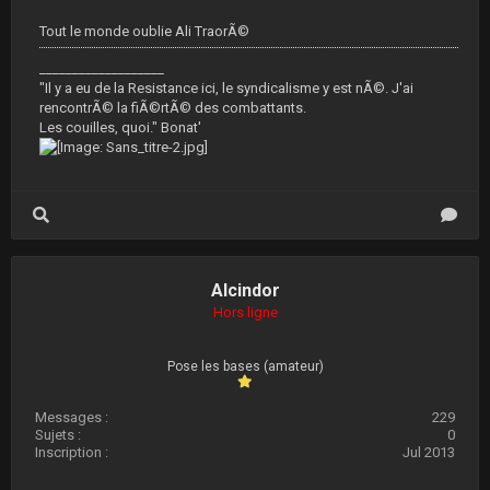
Tout le monde oublie Ali TraorÃ©
___________________
"Il y a eu de la Resistance ici, le syndicalisme y est nÃ©. J'ai
rencontrÃ© la fiÃ©rtÃ© des combattants.
Les couilles, quoi." Bonat'
Alcindor
Hors ligne
Pose les bases (amateur)
Messages :
229
Sujets :
0
Inscription :
Jul 2013