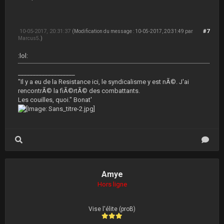
10-05-2017, 20:31:37
#7
(Modification du message : 10-05-2017, 20:31:49 par
Marcus5
.)
:lol:
___________________
"Il y a eu de la Resistance ici, le syndicalisme y est nÃ©. J'ai
rencontrÃ© la fiÃ©rtÃ© des combattants.
Les couilles, quoi." Bonat'
Amye
Hors ligne
Vise l'élite (proB)