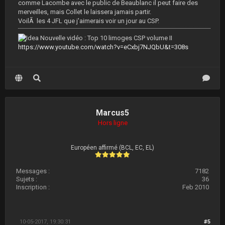
comme Lacombe avec le public de Beaublanc il peut faire des
merveilles, mais Collet le laissera jamais partir.
VoilÃ les 4 JFL que j'aimerais voir un jour au CSP.
Nouvelle vidéo : Top 10 limoges CSP volume II
https://www.youtube.com/watch?v=eCxbj7NJQbU&t=308s
Marcus5
Hors ligne
Européen affirmé (BCL, EC, EL)
Messages :
7182
Sujets :
36
Inscription :
Feb 2010
10-05-2017, 19:30:31
#5