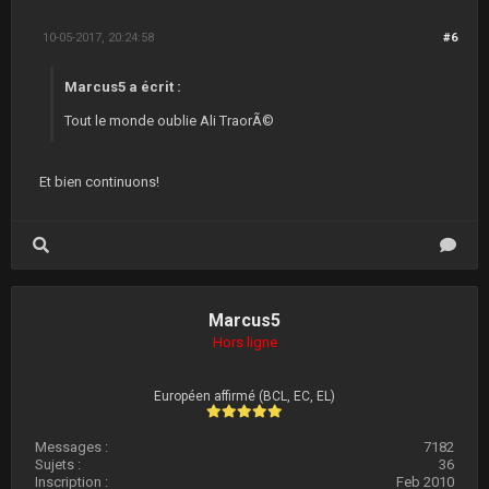
10-05-2017, 20:24:58
#6
Marcus5 a écrit :
Tout le monde oublie Ali TraorÃ©
Et bien continuons!
Marcus5
Hors ligne
Européen affirmé (BCL, EC, EL)
Messages :
7182
Sujets :
36
Inscription :
Feb 2010