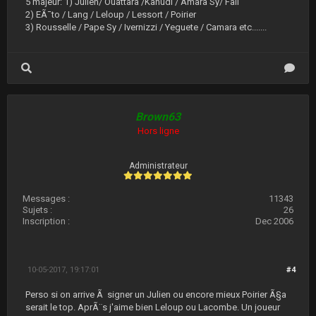
5 majeur: 1) Julien/ Ouattara /Kahudi / Amara Sy/ Fall
2) EÃ¯to / Lang / Leloup / Lessort / Poirier
3) Rousselle / Pape Sy / Ivernizzi / Yeguete / Camara etc.......
Brown63
Hors ligne
Administrateur
Messages :
11343
Sujets :
26
Inscription :
Dec 2006
10-05-2017, 19:17:01
#4
Perso si on arrive Ã signer un Julien ou encore mieux Poirier Ã§a
serait le top. AprÃ¨s j'aime bien Leloup ou Lacombe. Un joueur