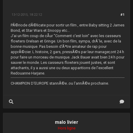
13-12-2015, 18:22:12
#1
PÃ©riode dÃ©licate pour sortir un film , entre Baby sitting 2 James
Bond, et Star Wars et Snoopy etc...
J'ai un film coup de cÅur "Comment c'est loin" avec les casseurs
flowters Orelsan et Gringe. Un bon film, sympa, drÃ´le, avec de la
bonne musique. Pas besoin d'Ãªtre amateur de rap pour
apprÃ©cier. L histoire, 2 gars, pressÃ©s par leur manager,ont 24 h
pour faire un morceau de musique. Jack Bauer avait bien 24 h pour
sauver le monde. Les casseurs flowters jouent justes, et sont
attachants, il y a aussi une ou deux apparitions de l'excellent
Redouanne Harjane.
CHAMPION D'EUROPE stannÃ©e..ou l'annÃ©e prochaine.
malo livier
Hors ligne