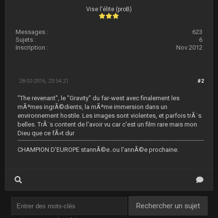
Vise l'élite (proB)
Messages :
623
Sujets :
6
Inscription :
Nov 2012
28-02-2016, 23:54:21
#2
"The revenant", le "Gravity" du far-west avec finalement les
mÃªmes ingrÃ©dients, la mÃªme immersion dans un
environnement hostile. Les images sont violentes, et parfois trÃ¨s
belles. TrÃ¨s content de l'avoir vu car c'est un film rare mais mon
Dieu que ce fÃ»t dur
CHAMPION D'EUROPE stannÃ©e..ou l'annÃ©e prochaine.