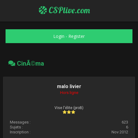
CSPlive.com
Login
-
Register
CinÃ©ma
malo livier
Hors ligne
Vise l'élite (proB)
Messages :
623
Sujets :
6
Inscription :
Nov 2012