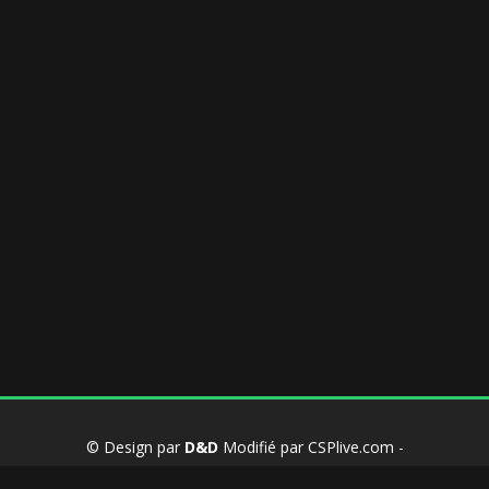
© Design par
D&D
Modifié par CSPlive.com -
Propulsé par
MyBB