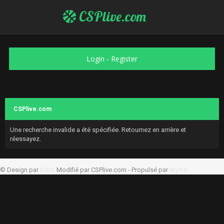
CSPlive.com
Login
-
Register
CSPlive.com
Une recherche invalide a été spécifiée. Retournez en arrière et
réessayez.
D&D
MyBB
© Design par
Modifié par CSPlive.com - Propulsé par