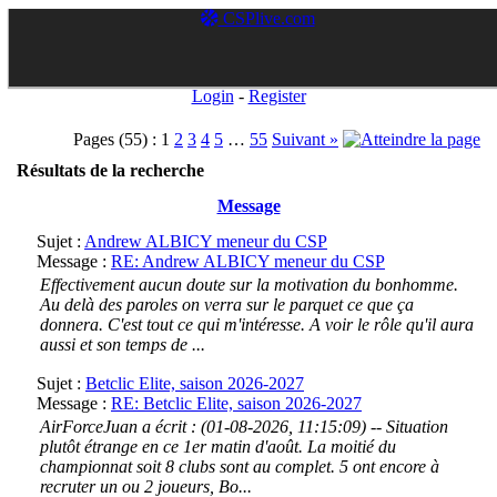
CSPlive.com
Login
-
Register
Pages (55) :
1
2
3
4
5
…
55
Suivant »
Résultats de la recherche
Message
Sujet :
Andrew ALBICY meneur du CSP
Message :
RE: Andrew ALBICY meneur du CSP
Effectivement aucun doute sur la motivation du bonhomme.
Au delà des paroles on verra sur le parquet ce que ça
donnera. C'est tout ce qui m'intéresse. A voir le rôle qu'il aura
aussi et son temps de ...
Sujet :
Betclic Elite, saison 2026-2027
Message :
RE: Betclic Elite, saison 2026-2027
AirForceJuan a écrit : (01-08-2026, 11:15:09) -- Situation
plutôt étrange en ce 1er matin d'août. La moitié du
championnat soit 8 clubs sont au complet. 5 ont encore à
recruter un ou 2 joueurs, Bo...