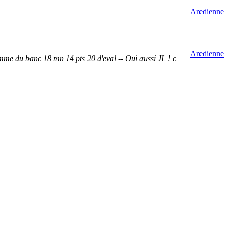
Aredienne
Aredienne
mme du banc 18 mn 14 pts 20 d'eval -- Oui aussi JL ! c
Aredienne
 FORD ; SALMON ... difficile de faire un choix ! Donc
 MC CORD Captain exemplaire !!
Aredienne
ent ; voilÃ sa rÃ©ponse "everyone will play" ; combien
Aredienne
Aredienne