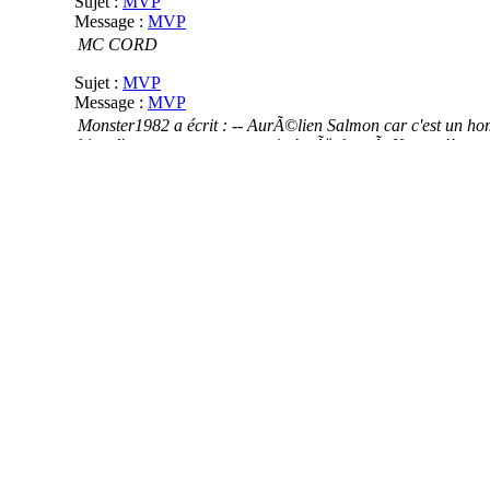
Sujet :
MVP
Message :
MVP
MC CORD
Sujet :
MVP
Message :
MVP
Monster1982 a écrit : -- AurÃ©lien Salmon car c'est un ho
bien d'encourager son parrain ! trÃ¨s bon Ã Nantes !!
Sujet :
MVP
Message :
MVP
J'ai bien aimÃ© la performance de la triplette MC CORD ;
mon choix sera celui qui a eu la meilleure Ã©valuation :
Sujet :
LES ENTRAINEMENTS DU CSP
Message :
LES ENTRAINEMENTS DU CSP
J'ai eu des news hier par Mc Cord concernant Alhaji et Br
de temps ? on verra
Sujet :
MVP
Message :
MVP
John MC CORD
Sujet :
MVP
Message :
MVP