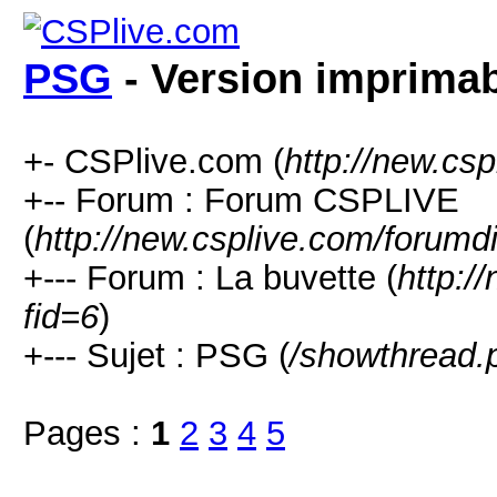
PSG
- Version imprima
+- CSPlive.com (
http://new.cs
+-- Forum : Forum CSPLIVE
(
http://new.csplive.com/forumd
+--- Forum : La buvette (
http:/
fid=6
)
+--- Sujet : PSG (
/showthread.
Pages :
1
2
3
4
5