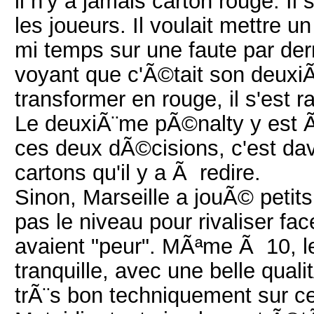
il n'y a jamais carton rouge. I
les joueurs. Il voulait mettre
mi temps sur une faute par der
voyant que c'Ã©tait son deuxiÃ
transformer en rouge, il s'est ra
Le deuxiÃ¨me pÃ©nalty y est 
ces deux dÃ©cisions, c'est dav
cartons qu'il y a Ã redire.
Sinon, Marseille a jouÃ© petits
pas le niveau pour rivaliser fac
avaient "peur". MÃªme Ã 10, l
tranquille, avec une belle qua
trÃ¨s bon techniquement sur ce 