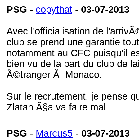
PSG
-
copythat
-
03-07-2013
Avec l'officialisation de l'arri
club se prend une garantie tou
notamment au CFC puisqu'il es
bien vu de la part du club de l
Ã©tranger Ã Monaco.
Sur le recrutement, je pense q
Zlatan Ã§a va faire mal.
PSG
-
Marcus5
-
03-07-2013