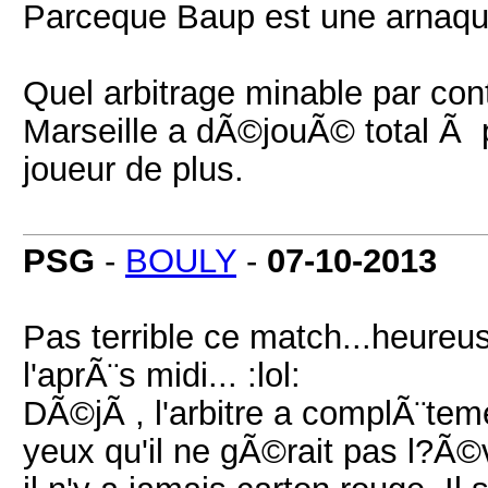
Parceque Baup est une arnaqu
Quel arbitrage minable par cont
Marseille a dÃ©jouÃ© total Ã 
joueur de plus.
PSG
-
BOULY
-
07-10-2013
Pas terrible ce match...heureu
l'aprÃ¨s midi... :lol:
DÃ©jÃ , l'arbitre a complÃ¨tem
yeux qu'il ne gÃ©rait pas l?Ã