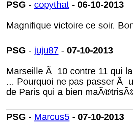
PSG
-
copythat
-
06-10-2013
Magnifique victoire ce soir. B
PSG
-
juju87
-
07-10-2013
Marseille Ã 10 contre 11 qui l
... Pourquoi ne pas passer Ã 
de Paris qui a bien maÃ®trisÃ
PSG
-
Marcus5
-
07-10-2013