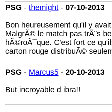
PSG
-
themight
-
07-10-2013
Bon heureusement qu'il y avait
MalgrÃ© le match pas trÃ¨s be
hÃ©roÃ¯que. C'est fort ce qu'il
carton rouge distribuÃ© seulem
PSG
-
Marcus5
-
20-10-2013
But incroyable d ibra!!