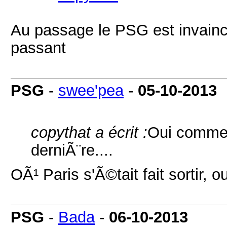
Au passage le PSG est invain
passant
PSG
-
swee'pea
-
05-10-2013
copythat a écrit :
Oui comme 
derniÃ¨re....
OÃ¹ Paris s'Ã©tait fait sortir, ou
PSG
-
Bada
-
06-10-2013