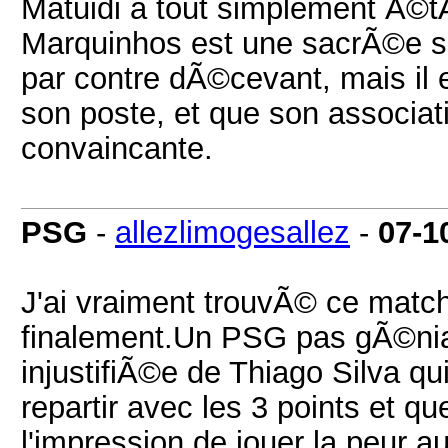
Matuidi a tout simplement Ã©
Marquinhos est une sacrÃ©e sur
par contre dÃ©cevant, mais il e
son poste, et que son associat
convaincante.
PSG
-
allezlimogesallez
-
07-1
J'ai vraiment trouvÃ© ce mat
finalement.Un PSG pas gÃ©nia
injustifiÃ©e de Thiago Silva qu
repartir avec les 3 points et q
l'impression de jouer la peur au v