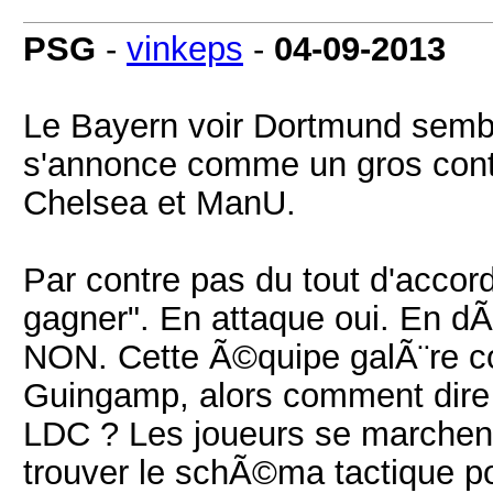
PSG
-
vinkeps
-
04-09-2013
Le Bayern voir Dortmund sembl
s'annonce comme un gros conte
Chelsea et ManU.
Par contre pas du tout d'accord 
gagner". En attaque oui. En dÃ©
NON. Cette Ã©quipe galÃ¨re c
Guingamp, alors comment dire 
LDC ? Les joueurs se marchen
trouver le schÃ©ma tactique po