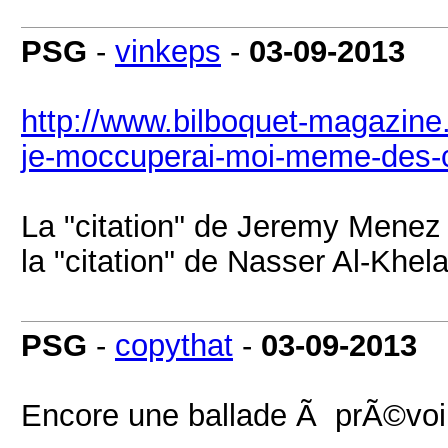
PSG
-
vinkeps
-
03-09-2013
http://www.bilboquet-magazine.f
je-moccuperai-moi-meme-des-
La "citation" de Jeremy Menez m
la "citation" de Nasser Al-Khelai
PSG
-
copythat
-
03-09-2013
Encore une ballade Ã prÃ©voi