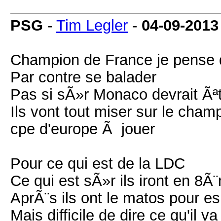
PSG
-
Tim Legler
-
04-09-2013
Champion de France je pense q
Par contre se balader
Pas si sÃ»r Monaco devrait Ãªt
Ils vont tout miser sur le cham
cpe d'europe Ã jouer
Pour ce qui est de la LDC
Ce qui est sÃ»r ils iront en 8Ã
AprÃ¨s ils ont le matos pour 
Mais difficile de dire ce qu'il v