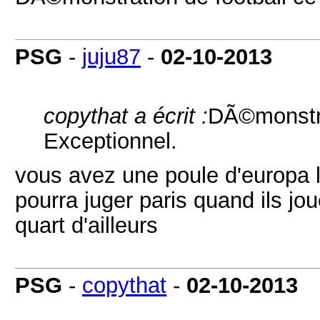
PSG
-
juju87
-
02-10-2013
copythat a écrit :
DÃ©monstrat
Exceptionnel.
vous avez une poule d'europa le
pourra juger paris quand ils jo
quart d'ailleurs
PSG
-
copythat
-
02-10-2013