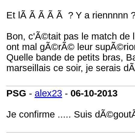
Et lÃ Ã Ã Ã Ã ? Y a riennnnn 
Bon, c'Ã©tait pas le match de l
ont mal gÃ©rÃ© leur supÃ©rior
Quelle bande de petits bras, Ba
marseillais ce soir, je serais
PSG
-
alex23
-
06-10-2013
Je confirme ..... Suis dÃ©gout