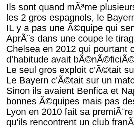
Ils sont quand mÃªme plusieur
les 2 gros espagnols, le Baye
IL y a pas une Ã©quipe qui se
AprÃ¨s dans une coupe le tirag
Chelsea en 2012 qui pourtant c
d'habitude avait bÃ©nÃ©ficiÃ©
Le seul gros exploit c'Ã©tait 
Le Bayern c'Ã©tait sur un matc
Sinon ils avaient Benfica et N
bonnes Ã©quipes mais pas de
Lyon en 2010 fait sa premiÃ¨re
qu'ils rencontrent un club fran