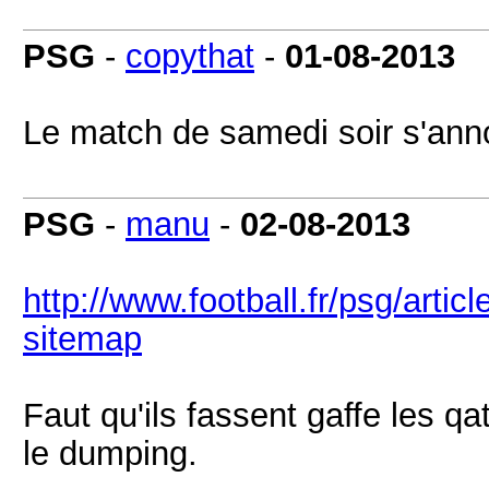
PSG
-
copythat
-
01-08-2013
Le match de samedi soir s'anno
PSG
-
manu
-
02-08-2013
http://www.football.fr/psg/artic
sitemap
Faut qu'ils fassent gaffe les qat
le dumping.