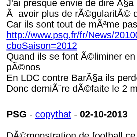
J'ai presque envie de dire Ã§a n
Ã avoir plus de rÃ©gularitÃ© d
Car ils sont tout de mÃªme pa
http://www.psg.fr/fr/News/2010
cboSaison=2012
Quand ils se font Ã©liminer en
pÃ©nos
En LDC contre BarÃ§a ils perd
Donc derniÃ¨re dÃ©faite le 2 
PSG
-
copythat
-
02-10-2013
DÃ©monstration de football ce 