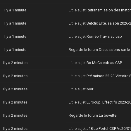
Il y a 1 minute
Lit le sujet
Retransmission des match
Il y a 1 minute
Lit le sujet
Betclic Elite, saison 2026-
Il y a 1 minute
Lit le sujet
Roméo Travis au csp
Il y a 1 minute
Regarde le forum
Discussions sur l
Il y a 2 minutes
Lit le sujet
Bo McCalebb au CSP.
Il y a 2 minutes
Lit le sujet
Pré-saison 22-23 Victoire 
Il y a 2 minutes
Lit le sujet
MVP
Il y a 2 minutes
Lit le sujet
Eurocup, Effectifs 2023-2
Il y a 2 minutes
Regarde le forum
La buvette
Il y a 2 minutes
Lit le sujet
J18 Le Portel-CSP Ve20/01 