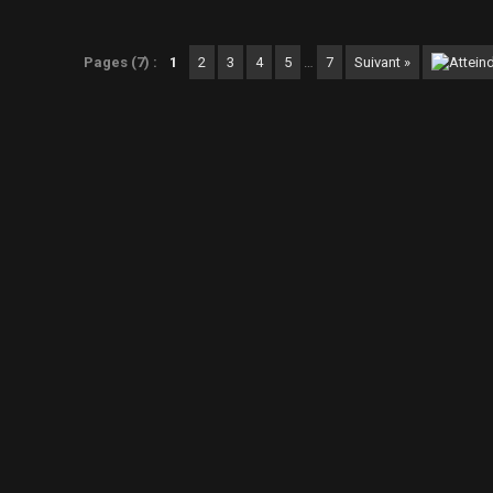
Pages (7) :
1
2
3
4
5
…
7
Suivant »