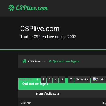
CSPlive.com
CSPlive.com
Tout le CSP en Live depuis 2002
CSPlive.com
Qui est en ligne
Pages (7) :
1
2
3
4
5
…
7
Suivant »
Qui est en ligne
Nom d’utilisateur
Visiteur
Il