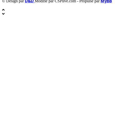
D&D
MyBB
© Design par
Modifié par CSPlive.com - Propulsé par