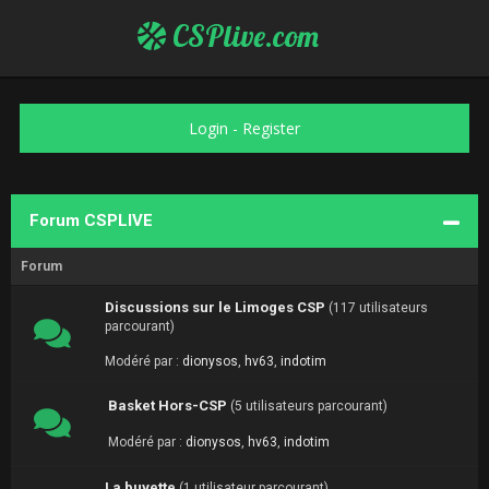
CSPlive.com
Login
-
Register
Forum CSPLIVE
Forum
Discussions sur le Limoges CSP
(117 utilisateurs
parcourant)
Modéré par :
dionysos
,
hv63
,
indotim
Basket Hors-CSP
(5 utilisateurs parcourant)
Modéré par :
dionysos
,
hv63
,
indotim
La buvette
(1 utilisateur parcourant)